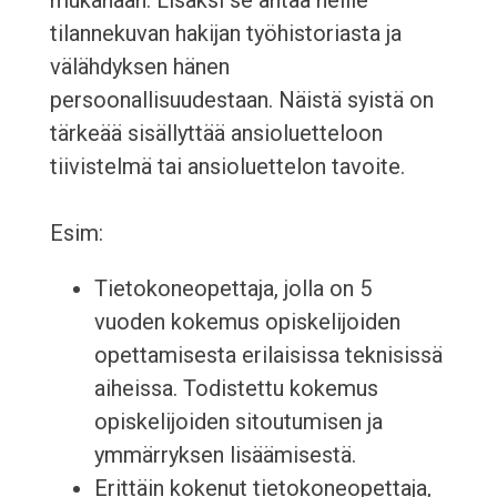
mukanaan. Lisäksi se antaa heille
tilannekuvan hakijan työhistoriasta ja
välähdyksen hänen
persoonallisuudestaan. Näistä syistä on
tärkeää sisällyttää ansioluetteloon
tiivistelmä tai ansioluettelon tavoite.
Esim:
Tietokoneopettaja, jolla on 5
vuoden kokemus opiskelijoiden
opettamisesta erilaisissa teknisissä
aiheissa. Todistettu kokemus
opiskelijoiden sitoutumisen ja
ymmärryksen lisäämisestä.
Erittäin kokenut tietokoneopettaja,