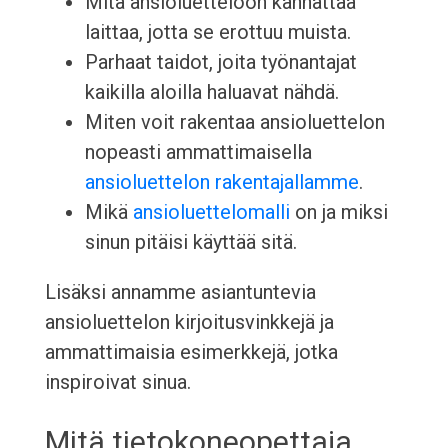
Mitä ansioluetteloon kannattaa
laittaa, jotta se erottuu muista.
Parhaat taidot, joita työnantajat
kaikilla aloilla haluavat nähdä.
Miten voit rakentaa ansioluettelon
nopeasti ammattimaisella
ansioluettelon rakentajallamme
.
Mikä
ansioluettelomalli
on ja miksi
sinun pitäisi käyttää sitä.
Lisäksi annamme asiantuntevia
ansioluettelon kirjoitusvinkkejä ja
ammattimaisia esimerkkejä, jotka
inspiroivat sinua.
Mitä tietokoneopettaja