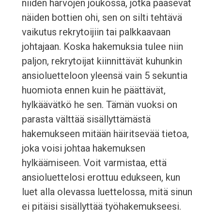
niiden harvojen joukossa, jotka pääsevät
näiden bottien ohi, sen on silti tehtävä
vaikutus rekrytoijiin tai palkkaavaan
johtajaan. Koska hakemuksia tulee niin
paljon, rekrytoijat kiinnittävät kuhunkin
ansioluetteloon yleensä vain 5 sekuntia
huomiota ennen kuin he päättävät,
hylkäävätkö he sen. Tämän vuoksi on
parasta välttää sisällyttämästä
hakemukseen mitään häiritsevää tietoa,
joka voisi johtaa hakemuksen
hylkäämiseen. Voit varmistaa, että
ansioluettelosi erottuu edukseen, kun
luet alla olevassa luettelossa, mitä sinun
ei pitäisi sisällyttää työhakemukseesi.