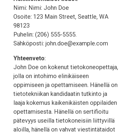
Nimi: Nimi: John Doe
Osoite: 123 Main Street, Seattle, WA
98123
Puhelin: (206) 555-5555.
Sähköposti: john.doe@example.com
Yhteenveto
:
John Doe on kokenut tietokoneopettaja,
jolla on intohimo elinikäiseen
oppimiseen ja opettamiseen. Hänellä on
tietotekniikan kandidaatin tutkinto ja
laaja kokemus kaikenikäisten oppilaiden
opettamisesta. Hänellä on sertifioitu
pätevyys useilla tietokoneisiin liittyvillä
aloilla, hänellä on vahvat viestintätaidot