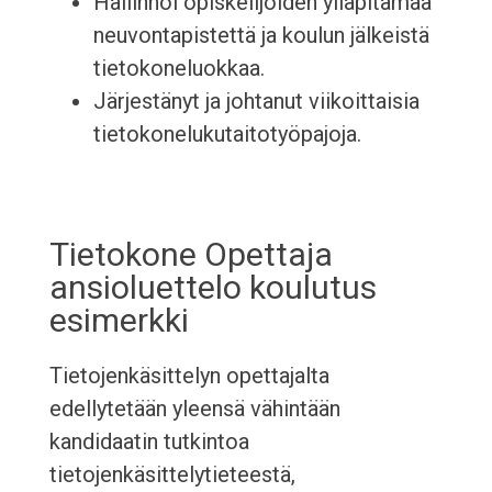
Hallinnoi opiskelijoiden ylläpitämää
neuvontapistettä ja koulun jälkeistä
tietokoneluokkaa.
Järjestänyt ja johtanut viikoittaisia
tietokonelukutaitotyöpajoja.
Tietokone Opettaja
ansioluettelo koulutus
esimerkki
Tietojenkäsittelyn opettajalta
edellytetään yleensä vähintään
kandidaatin tutkintoa
tietojenkäsittelytieteestä,