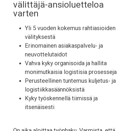
välittäjä-ansioluetteloa
varten
Yli 5 vuoden kokemus rahtiasioiden
välityksestä
Erinomainen asiakaspalvelu- ja
neuvottelutaidot
Vahva kyky organisoida ja hallita
monimutkaisia ​​logistisia prosesseja
Perusteellinen tuntemus kuljetus- ja
logistiikkasäännöksistä
Kyky työskennellä tiimissä ja
itsenäisesti
On aika aloittaa työnhaku. Varmista, että