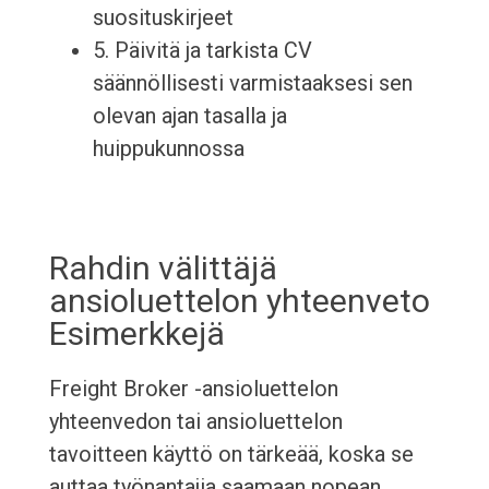
suosituskirjeet
5. Päivitä ja tarkista CV
säännöllisesti varmistaaksesi sen
olevan ajan tasalla ja
huippukunnossa
Rahdin välittäjä
ansioluettelon yhteenveto
Esimerkkejä
Freight Broker -ansioluettelon
yhteenvedon tai ansioluettelon
tavoitteen käyttö on tärkeää, koska se
auttaa työnantajia saamaan nopean