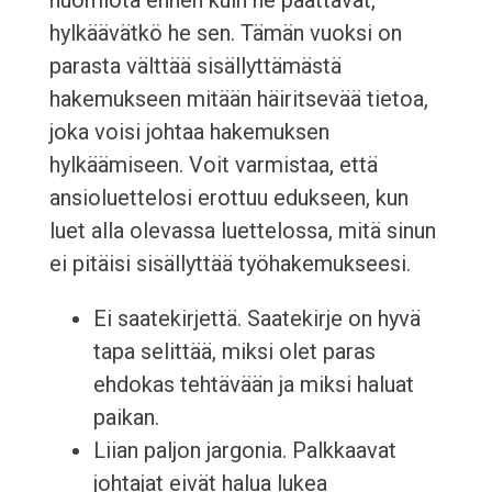
huomiota ennen kuin he päättävät,
hylkäävätkö he sen. Tämän vuoksi on
parasta välttää sisällyttämästä
hakemukseen mitään häiritsevää tietoa,
joka voisi johtaa hakemuksen
hylkäämiseen. Voit varmistaa, että
ansioluettelosi erottuu edukseen, kun
luet alla olevassa luettelossa, mitä sinun
ei pitäisi sisällyttää työhakemukseesi.
Ei saatekirjettä. Saatekirje on hyvä
tapa selittää, miksi olet paras
ehdokas tehtävään ja miksi haluat
paikan.
Liian paljon jargonia. Palkkaavat
johtajat eivät halua lukea