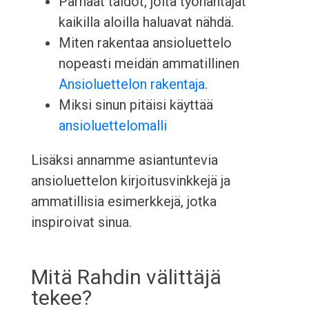
Parhaat taidot, joita työnantajat
kaikilla aloilla haluavat nähdä.
Miten rakentaa ansioluettelo
nopeasti meidän ammatillinen
Ansioluettelon rakentaja
.
Miksi sinun pitäisi käyttää
ansioluettelomalli
Lisäksi annamme asiantuntevia
ansioluettelon kirjoitusvinkkejä ja
ammatillisia esimerkkejä, jotka
inspiroivat sinua.
Mitä Rahdin välittäjä
tekee?