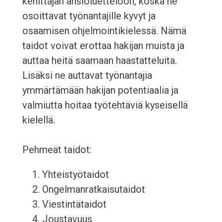
kehittäjän ansioluetteloon, koska ne
osoittavat työnantajille kyvyt ja
osaamisen ohjelmointikielessä. Nämä
taidot voivat erottaa hakijan muista ja
auttaa heitä saamaan haastatteluita.
Lisäksi ne auttavat työnantajia
ymmärtämään hakijan potentiaalia ja
valmiutta hoitaa työtehtäviä kyseisellä
kielellä.
Pehmeät taidot:
Yhteistyötaidot
Ongelmanratkaisutaidot
Viestintätaidot
Joustavuus