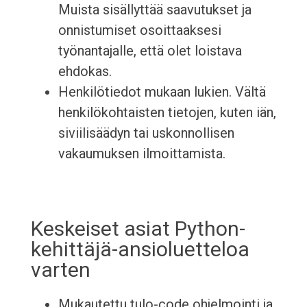
Muista sisällyttää saavutukset ja
onnistumiset osoittaaksesi
työnantajalle, että olet loistava
ehdokas.
Henkilötiedot mukaan lukien. Vältä
henkilökohtaisten tietojen, kuten iän,
siviilisäädyn tai uskonnollisen
vakaumuksen ilmoittamista.
Keskeiset asiat Python-
kehittäjä-ansioluetteloa
varten
Mukautettu tulo-code ohjelmointi ja