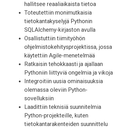
hallitsee reaaliaikaista tietoa
Toteutettiin monimutkaisia
tietokantakyselyjä Pythonin
SQLAlchemy-kirjaston avulla
Osallistuttiin tiimityöhön
ohjelmistokehitysprojektissa, jossa
käytettiin Agile-menetelmää
Ratkaisin tehokkaasti ja ajallaan
Pythoniin liittyviä ongelmia ja vikoja
Integroitiin uusia ominaisuuksia
olemassa oleviin Python-
sovelluksiin
Laadittiin teknisiä suunnitelmia
Python-projekteille, kuten
tietokantarakenteiden suunnittelu