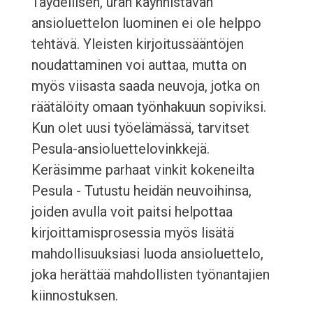
Täydellisen, uran käynnistävän
ansioluettelon luominen ei ole helppo
tehtävä. Yleisten kirjoitussääntöjen
noudattaminen voi auttaa, mutta on
myös viisasta saada neuvoja, jotka on
räätälöity omaan työnhakuun sopiviksi.
Kun olet uusi työelämässä, tarvitset
Pesula-ansioluettelovinkkejä.
Keräsimme parhaat vinkit kokeneilta
Pesula - Tutustu heidän neuvoihinsa,
joiden avulla voit paitsi helpottaa
kirjoittamisprosessia myös lisätä
mahdollisuuksiasi luoda ansioluettelo,
joka herättää mahdollisten työnantajien
kiinnostuksen.