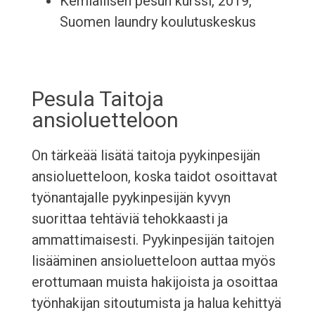
Kemiallisen pesun kurssi, 2019,
Suomen laundry koulutuskeskus
Pesula Taitoja
ansioluetteloon
On tärkeää lisätä taitoja pyykinpesijän
ansioluetteloon, koska taidot osoittavat
työnantajalle pyykinpesijän kyvyn
suorittaa tehtäviä tehokkaasti ja
ammattimaisesti. Pyykinpesijän taitojen
lisääminen ansioluetteloon auttaa myös
erottumaan muista hakijoista ja osoittaa
työnhakijan sitoutumista ja halua kehittyä