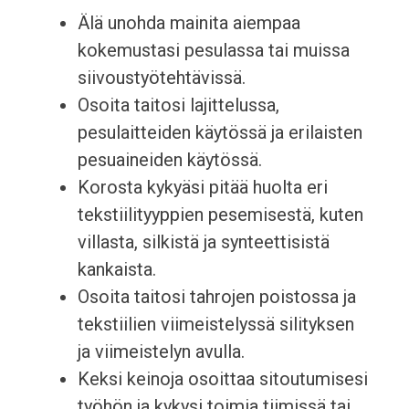
Älä unohda mainita aiempaa
kokemustasi pesulassa tai muissa
siivoustyötehtävissä.
Osoita taitosi lajittelussa,
pesulaitteiden käytössä ja erilaisten
pesuaineiden käytössä.
Korosta kykyäsi pitää huolta eri
tekstiilityyppien pesemisestä, kuten
villasta, silkistä ja synteettisistä
kankaista.
Osoita taitosi tahrojen poistossa ja
tekstiilien viimeistelyssä silityksen
ja viimeistelyn avulla.
Keksi keinoja osoittaa sitoutumisesi
työhön ja kykysi toimia tiimissä tai