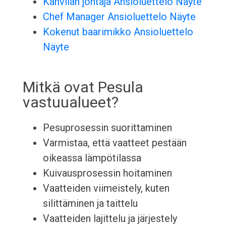
Kahvilan johtaja Ansioluettelo Näyte
Chef Manager Ansioluettelo Näyte
Kokenut baarimikko Ansioluettelo
Näyte
Mitkä ovat Pesula
vastuualueet?
Pesuprosessin suorittaminen
Varmistaa, että vaatteet pestään
oikeassa lämpötilassa
Kuivausprosessin hoitaminen
Vaatteiden viimeistely, kuten
silittäminen ja taittelu
Vaatteiden lajittelu ja järjestely