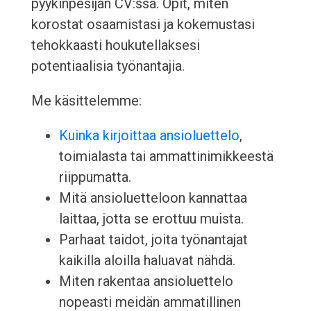
pyykinpesijän CV:ssä. Opit, miten
korostat osaamistasi ja kokemustasi
tehokkaasti houkutellaksesi
potentiaalisia työnantajia.
Me käsittelemme:
Kuinka kirjoittaa ansioluettelo
,
toimialasta tai ammattinimikkeestä
riippumatta.
Mitä ansioluetteloon kannattaa
laittaa, jotta se erottuu muista.
Parhaat taidot, joita työnantajat
kaikilla aloilla haluavat nähdä.
Miten rakentaa ansioluettelo
nopeasti meidän ammatillinen