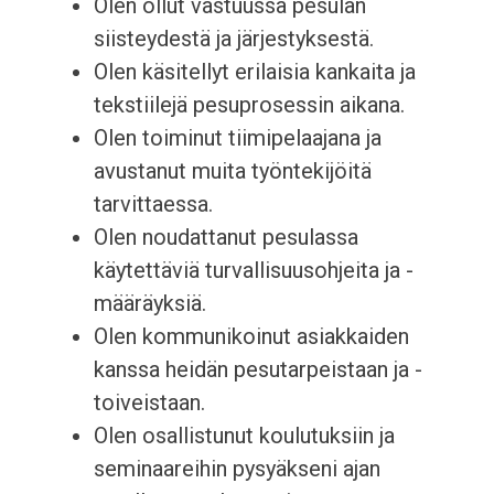
Olen ollut vastuussa pesulan
siisteydestä ja järjestyksestä.
Olen käsitellyt erilaisia kankaita ja
tekstiilejä pesuprosessin aikana.
Olen toiminut tiimipelaajana ja
avustanut muita työntekijöitä
tarvittaessa.
Olen noudattanut pesulassa
käytettäviä turvallisuusohjeita ja -
määräyksiä.
Olen kommunikoinut asiakkaiden
kanssa heidän pesutarpeistaan ja -
toiveistaan.
Olen osallistunut koulutuksiin ja
seminaareihin pysyäkseni ajan