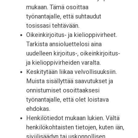
mukaan. Tämä osoittaa
työnantajalle, että suhtaudut
tosissasi tehtävään.
Oikeinkirjoitus- ja kielioppivirheet.
Tarkista ansioluettelosi aina
uudelleen kirjoitus-, oikeinkirjoitus-
ja kielioppivirheiden varalta.
Keskitytään liikaa velvollisuuksiin.
Muista sisällyttää saavutukset ja
onnistumiset osoittaaksesi
työnantajalle, että olet loistava
ehdokas.
Henkilötiedot mukaan lukien. Vältä
henkilökohtaisten tietojen, kuten iän,
siviilisäädyn tai uskonnollisen