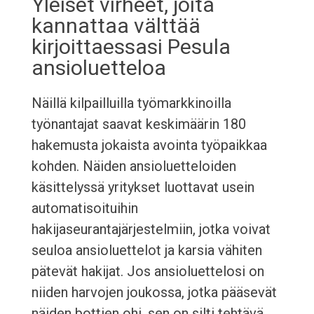
Yleiset virheet, joita
kannattaa välttää
kirjoittaessasi Pesula
ansioluetteloa
Näillä kilpailluilla työmarkkinoilla
työnantajat saavat keskimäärin 180
hakemusta jokaista avointa työpaikkaa
kohden. Näiden ansioluetteloiden
käsittelyssä yritykset luottavat usein
automatisoituihin
hakijaseurantajärjestelmiin, jotka voivat
seuloa ansioluettelot ja karsia vähiten
pätevät hakijat. Jos ansioluettelosi on
niiden harvojen joukossa, jotka pääsevät
näiden bottien ohi, sen on silti tehtävä