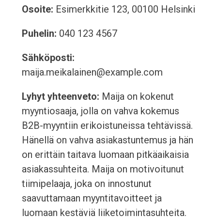
Osoite:
Esimerkkitie 123, 00100 Helsinki
Puhelin:
040 123 4567
Sähköposti:
maija.meikalainen@example.com
Lyhyt yhteenveto:
Maija on kokenut
myyntiosaaja, jolla on vahva kokemus
B2B-myyntiin erikoistuneissa tehtävissä.
Hänellä on vahva asiakastuntemus ja hän
on erittäin taitava luomaan pitkäaikaisia
asiakassuhteita. Maija on motivoitunut
tiimipelaaja, joka on innostunut
saavuttamaan myyntitavoitteet ja
luomaan kestäviä liiketoimintasuhteita.