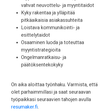
vahvat neuvottelu- ja myyntitaidot
Kyky rakentaa ja ylläpitää
pitkäaikaisia asiakassuhteita
Loistava kommunikointi- ja
esittelytaidot
Osaaminen luoda ja toteuttaa
myyntistrategioita
Ongelmanratkaisu- ja
päätöksentekokyky
On aika aloittaa työnhaku. Varmista, että
olet parhaimmillasi ja saat seuraavan
työpaikkasi seuraavien tahojen avulla
resumaker.fi
.