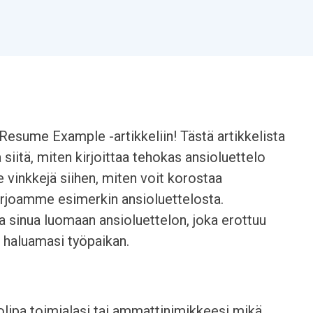
Resume Example -artikkeliin! Tästä artikkelista
a siitä, miten kirjoittaa tehokas ansioluettelo
vinkkejä siihen, miten voit korostaa
arjoamme esimerkin ansioluettelosta.
a sinua luomaan ansioluettelon, joka erottuu
n haluamasi työpaikan.
 olipa toimialasi tai ammattinimikkeesi mikä