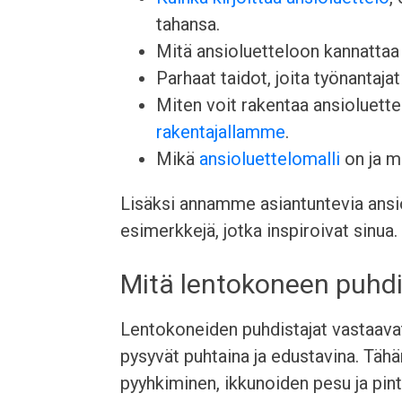
tahansa.
Mitä ansioluetteloon kannattaa l
Parhaat taidot, joita työnantajat 
Miten voit rakentaa ansioluett
rakentajallamme
.
Mikä
ansioluettelomalli
on ja mi
Lisäksi annamme asiantuntevia ansio
esimerkkejä, jotka inspiroivat sinua.
Mitä lentokoneen puhdi
Lentokoneiden puhdistajat vastaavat 
pysyvät puhtaina ja edustavina. Tähä
pyyhkiminen, ikkunoiden pesu ja pi