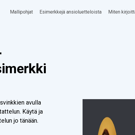
Mallipohjat
Esimerkkejä ansioluetteloista
Miten kirjoit
r
simerkki
usvinkkien avulla
tattelun. Käytä ja
elun jo tänään.