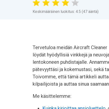
Keskimääräinen luokitus: 4.5 (47 ääntä)
Tervetuloa meidän Aircraft Cleaner 
löydät hyödyllisiä vinkkejä ja neuvoj
lentokoneen puhdistajalle. Annamme 
pätevyyttäsi ja kokemustasi, sekä t
Toivomme, että tämä artikkeli autta
kilpailijoista ja auttaa sinua saamaa
Me käsittelemme:
Kuinka kirjoittaa ansioluettelo
,