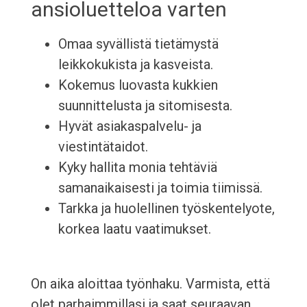
ansioluetteloa varten
Omaa syvällistä tietämystä
leikkokukista ja kasveista.
Kokemus luovasta kukkien
suunnittelusta ja sitomisesta.
Hyvät asiakaspalvelu- ja
viestintätaidot.
Kyky hallita monia tehtäviä
samanaikaisesti ja toimia tiimissä.
Tarkka ja huolellinen työskentelyote,
korkea laatu vaatimukset.
On aika aloittaa työnhaku. Varmista, että
olet parhaimmillasi ja saat seuraavan