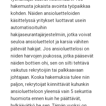
hakemusta jokaista avointa työpaikkaa
kohden. Näiden ansioluetteloiden
käsittelyssä yritykset luottavat usein
automatisoituihin
hakijaseurantajärjestelmiin, jotka voivat
seuloa ansioluettelot ja karsia vähiten
pätevät hakijat. Jos ansioluettelosi on
niiden harvojen joukossa, jotka pääsevät
näiden bottien ohi, sen on silti tehtävä
vaikutus rekrytoijiin tai palkkaavaan
johtajaan. Koska hakemuksia tulee niin
paljon, rekrytoijat kiinnittävät kuhunkin
ansioluetteloon yleensä vain 5 sekuntia
huomiota ennen kuin he päättävät,
hylkäävätkö he sen. Tämän vuoksi on