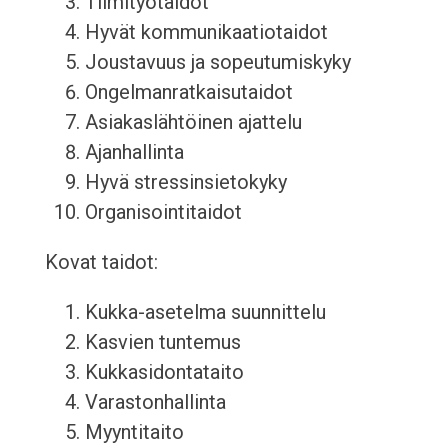
Tiimityötaidot
Hyvät kommunikaatiotaidot
Joustavuus ja sopeutumiskyky
Ongelmanratkaisutaidot
Asiakaslähtöinen ajattelu
Ajanhallinta
Hyvä stressinsietokyky
Organisointitaidot
Kovat taidot:
Kukka-asetelma suunnittelu
Kasvien tuntemus
Kukkasidontataito
Varastonhallinta
Myyntitaito