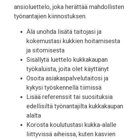
ansioluettelo, joka herättää mahdollisten
työnantajien kiinnostuksen.
Älä unohda lisätä taitojasi ja
kokemustasi kukkien hoitamisesta
ja sitomisesta
Sisällytä luettelo kukkakaupan
työkaluista, joita olet käyttänyt
Osoita asiakaspalvelutaitosi ja
kykysi työskennellä tiimissä
Lisää referenssit tai suosituksia
edellisiltä työnantajilta kukkakaupan
alalta
Korosta koulutustasi kukka-alalle
liittyvissä aiheissa, kuten kasvien