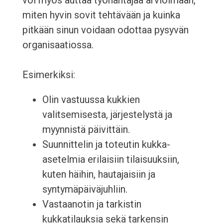
voi myös auttaa työnantajaa arvioimaan,
miten hyvin sovit tehtävään ja kuinka
pitkään sinun voidaan odottaa pysyvän
organisaatiossa.
Esimerkiksi:
Olin vastuussa kukkien
valitsemisesta, järjestelystä ja
myynnistä päivittäin.
Suunnittelin ja toteutin kukka-
asetelmia erilaisiin tilaisuuksiin,
kuten häihin, hautajaisiin ja
syntymäpäiväjuhliin.
Vastaanotin ja tarkistin
kukkatilauksia sekä tarkensin