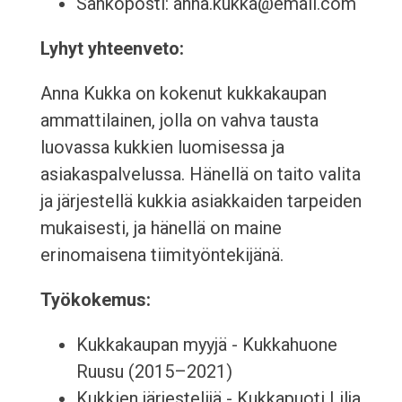
Sähköposti: anna.kukka@email.com
Lyhyt yhteenveto:
Anna Kukka on kokenut kukkakaupan
ammattilainen, jolla on vahva tausta
luovassa kukkien luomisessa ja
asiakaspalvelussa. Hänellä on taito valita
ja järjestellä kukkia asiakkaiden tarpeiden
mukaisesti, ja hänellä on maine
erinomaisena tiimityöntekijänä.
Työkokemus:
Kukkakaupan myyjä - Kukkahuone
Ruusu (2015–2021)
Kukkien järjestelijä - Kukkapuoti Lilja