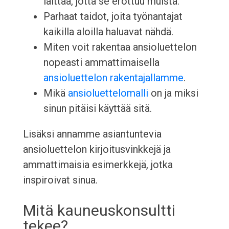
laittaa, jotta se erottuu muista.
Parhaat taidot, joita työnantajat
kaikilla aloilla haluavat nähdä.
Miten voit rakentaa ansioluettelon
nopeasti ammattimaisella
ansioluettelon rakentajallamme
.
Mikä
ansioluettelomalli
on ja miksi
sinun pitäisi käyttää sitä.
Lisäksi annamme asiantuntevia
ansioluettelon kirjoitusvinkkejä ja
ammattimaisia esimerkkejä, jotka
inspiroivat sinua.
Mitä kauneuskonsultti
tekee?