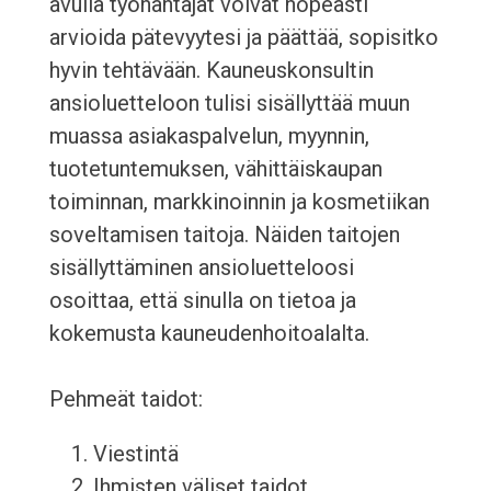
avulla työnantajat voivat nopeasti
arvioida pätevyytesi ja päättää, sopisitko
hyvin tehtävään. Kauneuskonsultin
ansioluetteloon tulisi sisällyttää muun
muassa asiakaspalvelun, myynnin,
tuotetuntemuksen, vähittäiskaupan
toiminnan, markkinoinnin ja kosmetiikan
soveltamisen taitoja. Näiden taitojen
sisällyttäminen ansioluetteloosi
osoittaa, että sinulla on tietoa ja
kokemusta kauneudenhoitoalalta.
Pehmeät taidot:
Viestintä
Ihmisten väliset taidot