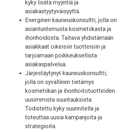
kyky lisätä myyntiä ja
asiakastyytyväisyyttä.
Energinen kauneuskonsultti, jolla on
asiantuntemusta kosmetiikasta ja
ihonhoidosta. Taitava yhdistämään
asiakkaat oikeisiin tuotteisiin ja
tarjoamaan poikkeuksellista
asiakaspalvelua.
Järjestäytynyt kauneuskonsultti,
jolla on syvällinen tietämys
kosmetiikan ja ihonhoitotuotteiden
uusimmista suuntauksista.
Todistettu kyky suunnitella ja
toteuttaa uusia kampanjoita ja
strategioita.