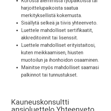
Korosta aiemmista työpaikoista tai
harjoittelupaikoista saatua
merkityksellistä kokemusta.
Sisällytä selkeä ja tiivis yhteenveto.
Luettele mahdolliset sertifikaatit,
akkreditoinnit tai lisenssit.
Luettele mahdolliset erityistaitosi,
kuten meikkaamisen, hiusten
muotoilun ja ihonhoidon osaaminen.
Mainitse myös mahdolliset saamasi
palkinnot tai tunnustukset.
Kauneuskonsultti
ansioluettelo Yhteenveto