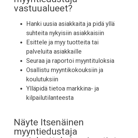
vastuualueet?
Hanki uusia asiakkaita ja pidä yllä
suhteita nykyisiin asiakkaisiin
Esittele ja myy tuotteita tai
palveluita asiakkaille
Seuraa ja raportoi myyntituloksia
Osallistu myyntikokouksiin ja
koulutuksiin
Ylläpidä tietoa markkina- ja
kilpailutilanteesta
Näyte Itsenäinen
myyntiedustaja