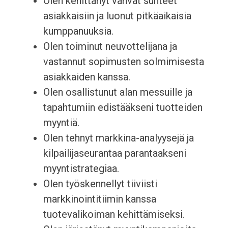
Olen kehittänyt vahvat suhteet
asiakkaisiin ja luonut pitkäaikaisia
kumppanuuksia.
Olen toiminut neuvottelijana ja
vastannut sopimusten solmimisesta
asiakkaiden kanssa.
Olen osallistunut alan messuille ja
tapahtumiin edistääkseni tuotteiden
myyntiä.
Olen tehnyt markkina-analyysejä ja
kilpailijaseurantaa parantaakseni
myyntistrategiaa.
Olen työskennellyt tiiviisti
markkinointitiimin kanssa
tuotevalikoiman kehittämiseksi.