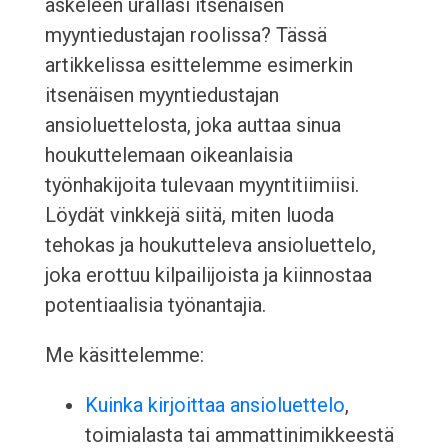
askeleen urallasi itsenäisen
myyntiedustajan roolissa? Tässä
artikkelissa esittelemme esimerkin
itsenäisen myyntiedustajan
ansioluettelosta, joka auttaa sinua
houkuttelemaan oikeanlaisia
työnhakijoita tulevaan myyntitiimiisi.
Löydät vinkkejä siitä, miten luoda
tehokas ja houkutteleva ansioluettelo,
joka erottuu kilpailijoista ja kiinnostaa
potentiaalisia työnantajia.
Me käsittelemme:
Kuinka kirjoittaa ansioluettelo
,
toimialasta tai ammattinimikkeestä