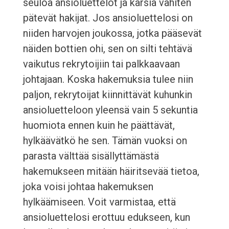
seuloa ansioluettelot ja karsia vähiten
pätevät hakijat. Jos ansioluettelosi on
niiden harvojen joukossa, jotka pääsevät
näiden bottien ohi, sen on silti tehtävä
vaikutus rekrytoijiin tai palkkaavaan
johtajaan. Koska hakemuksia tulee niin
paljon, rekrytoijat kiinnittävät kuhunkin
ansioluetteloon yleensä vain 5 sekuntia
huomiota ennen kuin he päättävät,
hylkäävätkö he sen. Tämän vuoksi on
parasta välttää sisällyttämästä
hakemukseen mitään häiritsevää tietoa,
joka voisi johtaa hakemuksen
hylkäämiseen. Voit varmistaa, että
ansioluettelosi erottuu edukseen, kun