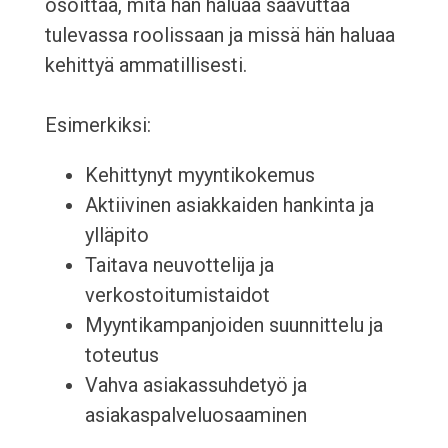
osoittaa, mitä hän haluaa saavuttaa
tulevassa roolissaan ja missä hän haluaa
kehittyä ammatillisesti.
Esimerkiksi:
Kehittynyt myyntikokemus
Aktiivinen asiakkaiden hankinta ja
ylläpito
Taitava neuvottelija ja
verkostoitumistaidot
Myyntikampanjoiden suunnittelu ja
toteutus
Vahva asiakassuhdetyö ja
asiakaspalveluosaaminen