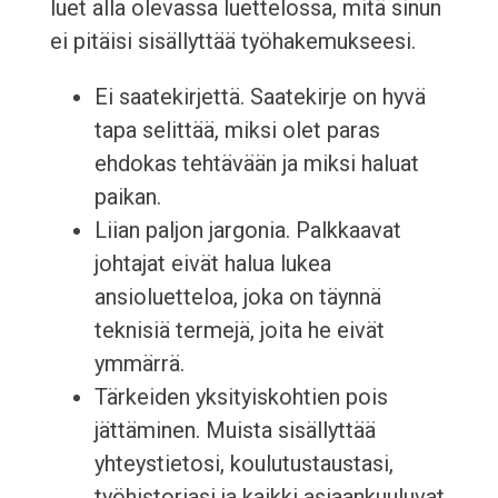
luet alla olevassa luettelossa, mitä sinun
ei pitäisi sisällyttää työhakemukseesi.
Ei saatekirjettä. Saatekirje on hyvä
tapa selittää, miksi olet paras
ehdokas tehtävään ja miksi haluat
paikan.
Liian paljon jargonia. Palkkaavat
johtajat eivät halua lukea
ansioluetteloa, joka on täynnä
teknisiä termejä, joita he eivät
ymmärrä.
Tärkeiden yksityiskohtien pois
jättäminen. Muista sisällyttää
yhteystietosi, koulutustaustasi,
työhistoriasi ja kaikki asiaankuuluvat