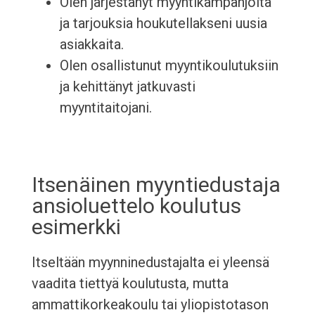
Olen järjestänyt myyntikampanjoita
ja tarjouksia houkutellakseni uusia
asiakkaita.
Olen osallistunut myyntikoulutuksiin
ja kehittänyt jatkuvasti
myyntitaitojani.
Itsenäinen myyntiedustaja
ansioluettelo koulutus
esimerkki
Itseltään myynninedustajalta ei yleensä
vaadita tiettyä koulutusta, mutta
ammattikorkeakoulu tai yliopistotason