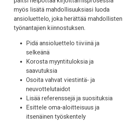
paitsi helpottaa kirjoittamisprosessia
myös lisätä mahdollisuuksiasi luoda
ansioluettelo, joka herättää mahdollisten
työnantajien kiinnostuksen.
Pidä ansioluettelo tiiviinä ja
selkeänä
Korosta myyntituloksia ja
saavutuksia
Osoita vahvat viestintä- ja
neuvottelutaidot
Lisää referenssejä ja suosituksia
Esittele oma-aloitteisuus ja
itsenäinen työskentely