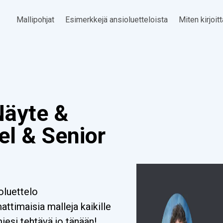
Mallipohjat
Esimerkkejä ansioluetteloista
Miten kirjoit
Näyte &
el & Senior
oluettelo
timaisia malleja kaikille
miesi tehtävä jo tänään!