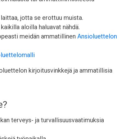
aittaa, jotta se erottuu muista.
kaikilla aloilla haluavat nähdä.
nopeasti meidän ammatillinen
Ansioluettelon
luettelomalli
uettelon kirjoitusvinkkejä ja ammatillisia
e?
ikan terveys- ja turvallisuusvaatimuksia
iskejä työpaikalla