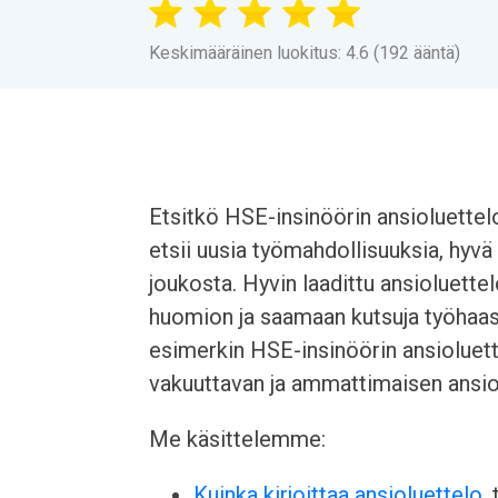
Keskimääräinen luokitus: 4.6 (192 ääntä)
Etsitkö HSE-insinöörin ansioluettel
etsii uusia työmahdollisuuksia, hyvä
joukosta. Hyvin laadittu ansioluette
huomion ja saamaan kutsuja työhaast
esimerkin HSE-insinöörin ansioluett
vakuuttavan ja ammattimaisen ansio
Me käsittelemme:
Kuinka kirjoittaa ansioluettelo
,