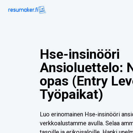
Hse-insinööri
Ansioluettelo: 
opas (Entry Lev
Työpaikat)
Luo erinomainen Hse-insinööri ansi
verkkoalustamme avulla. Selaa ammat
tasoille ja erikoisaloille. Hanki unel