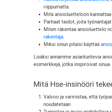
riippumatta.
Mitä ansioluetteloon kannattaa l
Parhaat taidot, joita työnantajat 
Miten rakentaa ansioluettelo 
rakentaja
.
Miksi sinun pitäisi käyttää
ansio
Lisäksi annamme asiantuntevia ansiol
esimerkkejä, jotka inspiroivat sinua.
Mitä Hse-insinööri teke
Valvoo ja varmistaa, että työpa
noudatetaan
Tunnistaa ja arvioi mahdollisia r