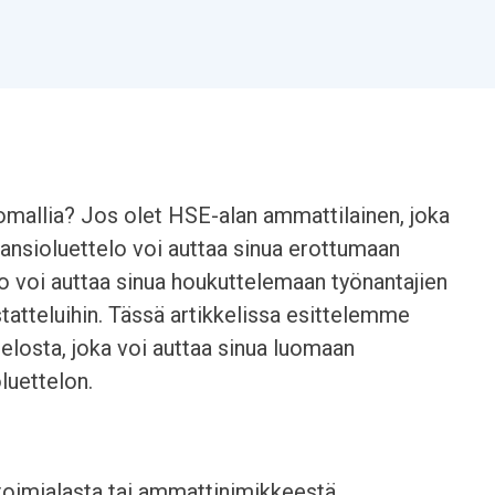
omallia? Jos olet HSE-alan ammattilainen, joka
 ansioluettelo voi auttaa sinua erottumaan
lo voi auttaa sinua houkuttelemaan työnantajien
atteluihin. Tässä artikkelissa esittelemme
elosta, joka voi auttaa sinua luomaan
luettelon.
 toimialasta tai ammattinimikkeestä