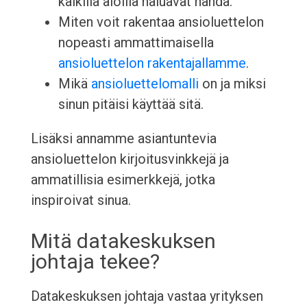
kaikilla aloilla haluavat nähdä.
Miten voit rakentaa ansioluettelon
nopeasti ammattimaisella
ansioluettelon rakentajallamme
.
Mikä
ansioluettelomalli
on ja miksi
sinun pitäisi käyttää sitä.
Lisäksi annamme asiantuntevia
ansioluettelon kirjoitusvinkkejä ja
ammatillisia esimerkkejä, jotka
inspiroivat sinua.
Mitä datakeskuksen
johtaja tekee?
Datakeskuksen johtaja vastaa yrityksen