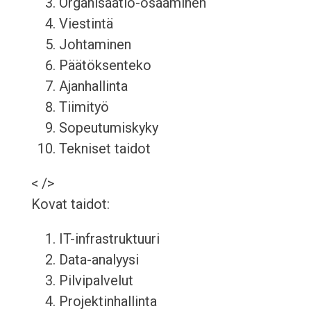
Organisaatio-osaaminen
Viestintä
Johtaminen
Päätöksenteko
Ajanhallinta
Tiimityö
Sopeutumiskyky
Tekniset taidot
< />
Kovat taidot:
IT-infrastruktuuri
Data-analyysi
Pilvipalvelut
Projektinhallinta