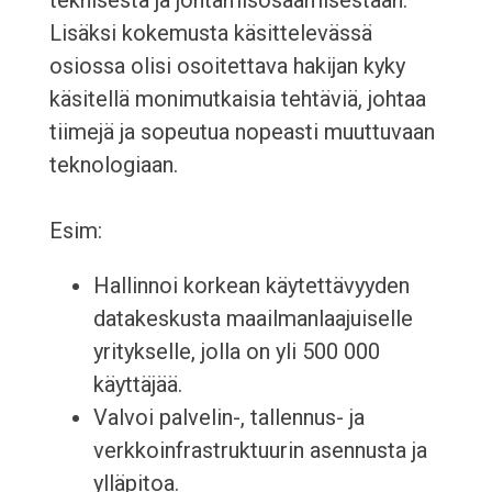
teknisestä ja johtamisosaamisestaan.
Lisäksi kokemusta käsittelevässä
osiossa olisi osoitettava hakijan kyky
käsitellä monimutkaisia tehtäviä, johtaa
tiimejä ja sopeutua nopeasti muuttuvaan
teknologiaan.
Esim:
Hallinnoi korkean käytettävyyden
datakeskusta maailmanlaajuiselle
yritykselle, jolla on yli 500 000
käyttäjää.
Valvoi palvelin-, tallennus- ja
verkkoinfrastruktuurin asennusta ja
ylläpitoa.