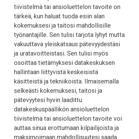
tiivistelmä tai ansioluettelon tavoite on
tärkeä, kun haluat tuoda esiin alan
kokemuksesi ja taitosi mahdollisille
työnantajille. Sen tulisi tarjota lyhyt mutta
vakuuttava yleiskatsaus pätevyydestäsi
ja uratavoitteistasi. Sen tulisi myös
osoittaa tietämyksesi datakeskuksen
hallintaan liittyvistä keskeisistä
käsitteistä ja tekniikoista. Ilmaisemalla
selkeästi kokemuksesi, taitosi ja
pätevyytesi hyvin laadittu
datakeskuspäällikön ansioluettelon
tiivistelmä tai ansioluettelon tavoite voi
auttaa sinua erottumaan kilpailijoista ja
maksimoimaan mahdollisuutesi saada