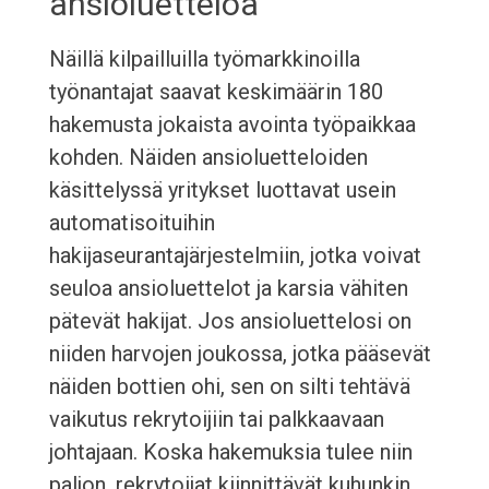
ansioluetteloa
Näillä kilpailluilla työmarkkinoilla
työnantajat saavat keskimäärin 180
hakemusta jokaista avointa työpaikkaa
kohden. Näiden ansioluetteloiden
käsittelyssä yritykset luottavat usein
automatisoituihin
hakijaseurantajärjestelmiin, jotka voivat
seuloa ansioluettelot ja karsia vähiten
pätevät hakijat. Jos ansioluettelosi on
niiden harvojen joukossa, jotka pääsevät
näiden bottien ohi, sen on silti tehtävä
vaikutus rekrytoijiin tai palkkaavaan
johtajaan. Koska hakemuksia tulee niin
paljon, rekrytoijat kiinnittävät kuhunkin