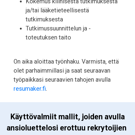
Kokemus kliinisestä tutkimuksesta
ja/tai lääketieteellisestä
tutkimuksesta
Tutkimussuunnittelun ja -
toteutuksen taito
On aika aloittaa työnhaku. Varmista, että
olet parhaimmillasi ja saat seuraavan
työpaikkasi seuraavien tahojen avulla
resumaker.fi
.
 Käyttövalmiit mallit, joiden avulla 
ansioluettelosi erottuu rekrytoijien 