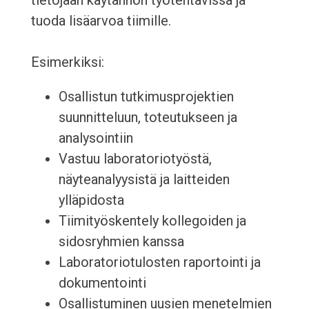
tietojaan käytännön työtehtävissä ja
tuoda lisäarvoa tiimille.
Esimerkiksi:
Osallistun tutkimusprojektien
suunnitteluun, toteutukseen ja
analysointiin
Vastuu laboratoriotyöstä,
näyteanalyysistä ja laitteiden
ylläpidosta
Tiimityöskentely kollegoiden ja
sidosryhmien kanssa
Laboratoriotulosten raportointi ja
dokumentointi
Osallistuminen uusien menetelmien