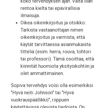
koko tervehdyksen ajan. Vältä liian
rentoa kieltä tai epävirallisia
ilmaisuja.
Oikea oikeinkirjoitus ja otsikko:
Tarkista vastaanottajan nimen
oikeinkirjoitus ja varmista, että
käytät tarvittaessa asianmukaista
titteliä (esim. herra, rouva, tohtori
tai professori). Tämä osoittaa, että
kiinnität huomiota yksityiskohtiin ja
olet ammattimainen.
Sopiva tervehdys voisi olla esimerkiksi
"Hyvä neiti Johnson" tai "Hyvä
vuokrauspäällikkö", riippuen
käytettävissä olevista tiedoista. On