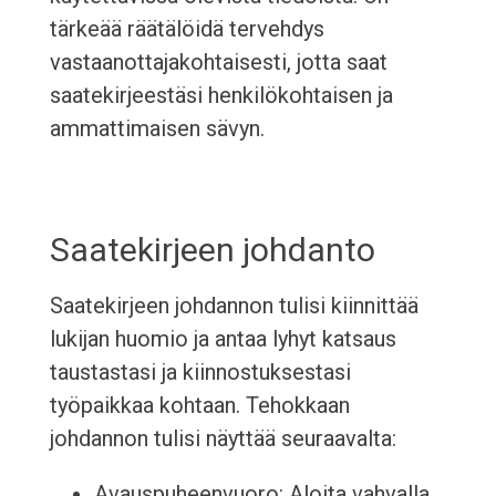
tärkeää räätälöidä tervehdys
vastaanottajakohtaisesti, jotta saat
saatekirjeestäsi henkilökohtaisen ja
ammattimaisen sävyn.
Saatekirjeen johdanto
Saatekirjeen johdannon tulisi kiinnittää
lukijan huomio ja antaa lyhyt katsaus
taustastasi ja kiinnostuksestasi
työpaikkaa kohtaan. Tehokkaan
johdannon tulisi näyttää seuraavalta:
Avauspuheenvuoro: Aloita vahvalla