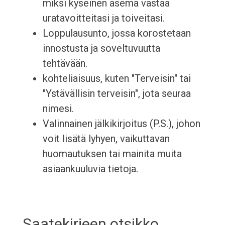
miksi kyseinen asema vastaa
uratavoitteitasi ja toiveitasi.
Loppulausunto, jossa korostetaan
innostusta ja soveltuvuutta
tehtävään.
kohteliaisuus, kuten "Terveisin" tai
"Ystävällisin terveisin", jota seuraa
nimesi.
Valinnainen jälkikirjoitus (P.S.), johon
voit lisätä lyhyen, vaikuttavan
huomautuksen tai mainita muita
asiaankuuluvia tietoja.
Saatekirjeen otsikko