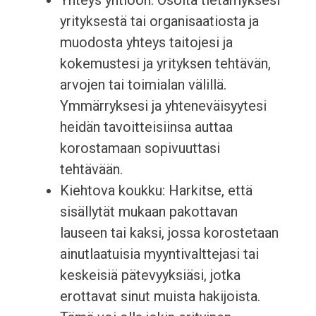
Yhteys yhtiöön: Osoita tietämyksesi
yrityksestä tai organisaatiosta ja
muodosta yhteys taitojesi ja
kokemustesi ja yrityksen tehtävän,
arvojen tai toimialan välillä.
Ymmärryksesi ja yhteneväisyytesi
heidän tavoitteisiinsa auttaa
korostamaan sopivuuttasi
tehtävään.
Kiehtova koukku: Harkitse, että
sisällytät mukaan pakottavan
lauseen tai kaksi, jossa korostetaan
ainutlaatuisia myyntivalttejasi tai
keskeisiä pätevyyksiäsi, jotka
erottavat sinut muista hakijoista.