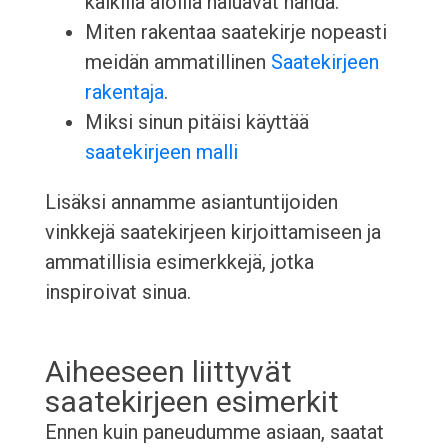
kaikilla aloilla haluavat nähdä.
Miten rakentaa saatekirje nopeasti
meidän ammatillinen
Saatekirjeen
rakentaja
.
Miksi sinun pitäisi käyttää
saatekirjeen malli
Lisäksi annamme asiantuntijoiden
vinkkejä saatekirjeen kirjoittamiseen ja
ammatillisia esimerkkejä, jotka
inspiroivat sinua.
Aiheeseen liittyvät
saatekirjeen esimerkit
Ennen kuin paneudumme asiaan, saatat