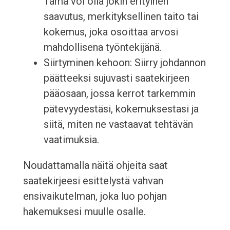
Tämä voi olla jokin erityinen
saavutus, merkityksellinen taito tai
kokemus, joka osoittaa arvosi
mahdollisena työntekijänä.
Siirtyminen kehoon: Siirry johdannon
päätteeksi sujuvasti saatekirjeen
pääosaan, jossa kerrot tarkemmin
pätevyydestäsi, kokemuksestasi ja
siitä, miten ne vastaavat tehtävän
vaatimuksia.
Noudattamalla näitä ohjeita saat
saatekirjeesi esittelystä vahvan
ensivaikutelman, joka luo pohjan
hakemuksesi muulle osalle.