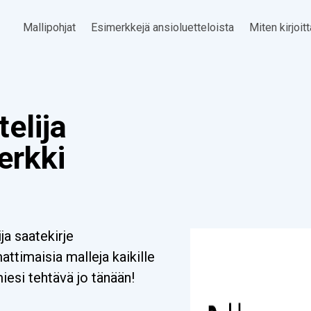
Mallipohjat
Esimerkkejä ansioluetteloista
Miten kirjoit
elija
erkki
a saatekirje
timaisia malleja kaikille
miesi tehtävä jo tänään!