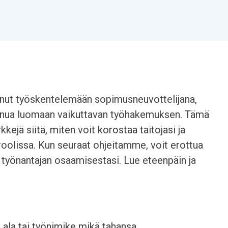
tunut työskentelemään sopimusneuvottelijana,
 sinua luomaan vaikuttavan työhakemuksen. Tämä
kkejä siitä, miten voit korostaa taitojasi ja
oolissa. Kun seuraat ohjeitamme, voit erottua
n työnantajan osaamisestasi. Lue eteenpäin ja
a ala tai työnimike mikä tahansa.