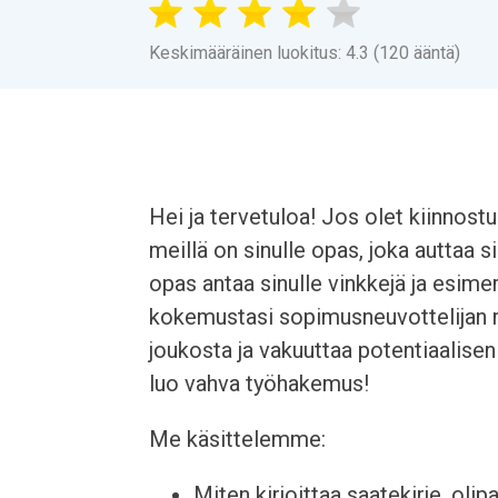
Keskimääräinen luokitus: 4.3 (120 ääntä)
Hei ja tervetuloa! Jos olet kiinnos
meillä on sinulle opas, joka auttaa
opas antaa sinulle vinkkejä ja esimer
kokemustasi sopimusneuvottelijan r
joukosta ja vakuuttaa potentiaalise
luo vahva työhakemus!
Me käsittelemme:
Miten kirjoittaa saatekirje, olip