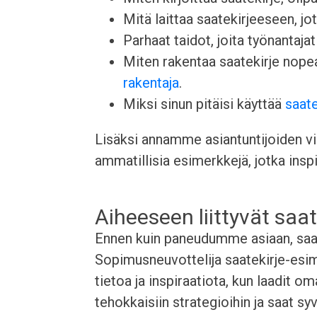
Mitä laittaa saatekirjeeseen, j
Parhaat taidot, joita työnantajat 
Miten rakentaa saatekirje nop
rakentaja
.
Miksi sinun pitäisi käyttää
saate
Lisäksi annamme asiantuntijoiden vin
ammatillisia esimerkkejä, jotka inspi
Aiheeseen liittyvät saat
Ennen kuin paneudumme asiaan, saata
Sopimusneuvottelija saatekirje-esi
tietoa ja inspiraatiota, kun laadit o
tehokkaisiin strategioihin ja saat s