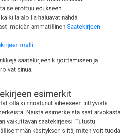
otta se erottuu edukseen.
kaikilla aloilla haluavat nähdä.
easti meidän ammatillinen
Saatekirjeen
kirjeen malli
kkejä saatekirjeen kirjoittamiseen ja
roivat sinua.
ekirjeen esimerkit
t olla kiinnostunut aiheeseen liittyvistä
merkeistä. Näistä esimerkeistä saat arvokasta
man vaikuttavan saatekirjeesi. Tutustu
yvällisemmän käsityksen siitä, miten voit tuoda