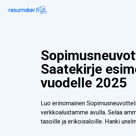
Sopimusneuvott
Saatekirje esim
vuodelle 2025
Luo erinomainen Sopimusneuvottelij
verkkoalustamme avulla. Selaa ammat
tasoille ja erikoisaloille. Hanki unel