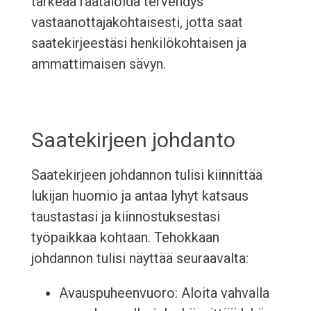
tärkeää räätälöidä tervehdys
vastaanottajakohtaisesti, jotta saat
saatekirjeestäsi henkilökohtaisen ja
ammattimaisen sävyn.
Saatekirjeen johdanto
Saatekirjeen johdannon tulisi kiinnittää
lukijan huomio ja antaa lyhyt katsaus
taustastasi ja kiinnostuksestasi
työpaikkaa kohtaan. Tehokkaan
johdannon tulisi näyttää seuraavalta:
Avauspuheenvuoro: Aloita vahvalla