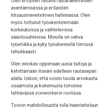
Olen erityisen taitava rautarakenteiden
asentamisessa ja erilaisten
hitsausmenetelmien hallinnassa. Olen
myös tottunut työskentelemään
korkeuksissa ja vaihtelevissa
sääolosuhteissa. Minulla on vahva
työetiikka ja kyky työskennellä tiimissä
tehokkaasti.
Olen innokas oppimaan uusia taitoja ja
kehittämään itseäni edelleen rautasepän
alalla. Uskon, että voisin tuoda arvokasta
osaamista ja kokemusta tiimiinne
tehtävässä ironworkerin roolissa.
Toivon mahdollisuutta tulla haastatteluun