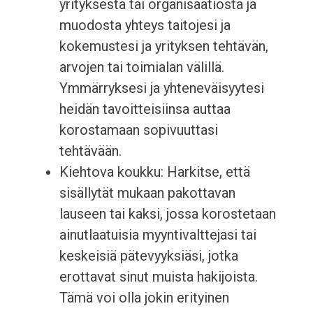
yrityksestä tai organisaatiosta ja
muodosta yhteys taitojesi ja
kokemustesi ja yrityksen tehtävän,
arvojen tai toimialan välillä.
Ymmärryksesi ja yhteneväisyytesi
heidän tavoitteisiinsa auttaa
korostamaan sopivuuttasi
tehtävään.
Kiehtova koukku: Harkitse, että
sisällytät mukaan pakottavan
lauseen tai kaksi, jossa korostetaan
ainutlaatuisia myyntivalttejasi tai
keskeisiä pätevyyksiäsi, jotka
erottavat sinut muista hakijoista.
Tämä voi olla jokin erityinen