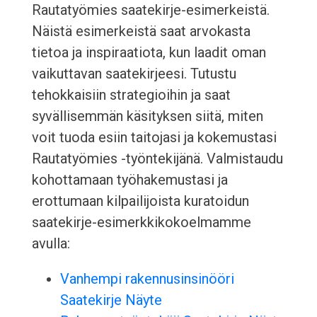
Rautatyömies saatekirje-esimerkeistä.
Näistä esimerkeistä saat arvokasta
tietoa ja inspiraatiota, kun laadit oman
vaikuttavan saatekirjeesi. Tutustu
tehokkaisiin strategioihin ja saat
syvällisemmän käsityksen siitä, miten
voit tuoda esiin taitojasi ja kokemustasi
Rautatyömies -työntekijänä. Valmistaudu
kohottamaan työhakemustasi ja
erottumaan kilpailijoista kuratoidun
saatekirje-esimerkkikokoelmamme
avulla:
Vanhempi rakennusinsinööri
Saatekirje Näyte