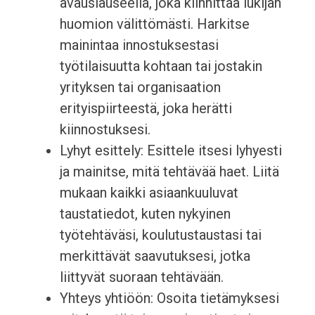
avauslauseella, joka kiinnittää lukijan
huomion välittömästi. Harkitse
mainintaa innostuksestasi
työtilaisuutta kohtaan tai jostakin
yrityksen tai organisaation
erityispiirteestä, joka herätti
kiinnostuksesi.
Lyhyt esittely: Esittele itsesi lyhyesti
ja mainitse, mitä tehtävää haet. Liitä
mukaan kaikki asiaankuuluvat
taustatiedot, kuten nykyinen
työtehtäväsi, koulutustaustasi tai
merkittävät saavutuksesi, jotka
liittyvät suoraan tehtävään.
Yhteys yhtiöön: Osoita tietämyksesi