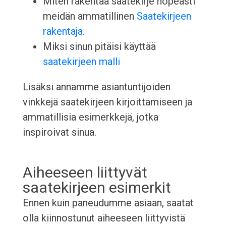
Miten rakentaa saatekirje nopeasti
meidän ammatillinen
Saatekirjeen
rakentaja
.
Miksi sinun pitäisi käyttää
saatekirjeen malli
Lisäksi annamme asiantuntijoiden
vinkkejä saatekirjeen kirjoittamiseen ja
ammatillisia esimerkkejä, jotka
inspiroivat sinua.
Aiheeseen liittyvät
saatekirjeen esimerkit
Ennen kuin paneudumme asiaan, saatat
olla kiinnostunut aiheeseen liittyvistä