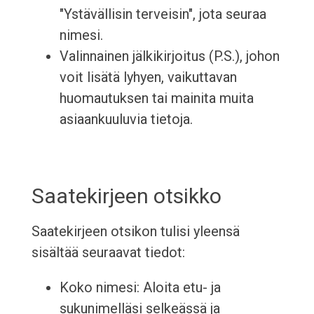
"Ystävällisin terveisin", jota seuraa
nimesi.
Valinnainen jälkikirjoitus (P.S.), johon
voit lisätä lyhyen, vaikuttavan
huomautuksen tai mainita muita
asiaankuuluvia tietoja.
Saatekirjeen otsikko
Saatekirjeen otsikon tulisi yleensä
sisältää seuraavat tiedot:
Koko nimesi: Aloita etu- ja
sukunimelläsi selkeässä ja