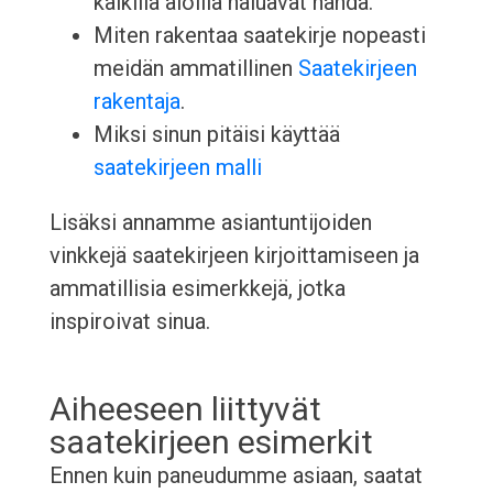
kaikilla aloilla haluavat nähdä.
Miten rakentaa saatekirje nopeasti
meidän ammatillinen
Saatekirjeen
rakentaja
.
Miksi sinun pitäisi käyttää
saatekirjeen malli
Lisäksi annamme asiantuntijoiden
vinkkejä saatekirjeen kirjoittamiseen ja
ammatillisia esimerkkejä, jotka
inspiroivat sinua.
Aiheeseen liittyvät
saatekirjeen esimerkit
Ennen kuin paneudumme asiaan, saatat