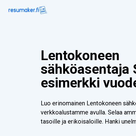
Lentokoneen
sähköasentaja 
esimerkki vuod
Luo erinomainen Lentokoneen sähkö
verkkoalustamme avulla. Selaa ammat
tasoille ja erikoisaloille. Hanki unel