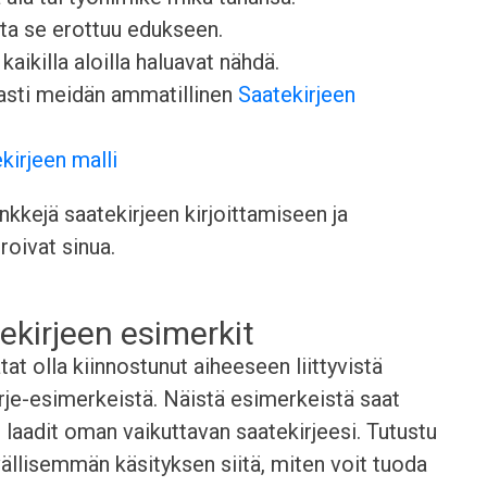
otta se erottuu edukseen.
kaikilla aloilla haluavat nähdä.
easti meidän ammatillinen
Saatekirjeen
kirjeen malli
kkejä saatekirjeen kirjoittamiseen ja
roivat sinua.
ekirjeen esimerkit
t olla kiinnostunut aiheeseen liittyvistä
je-esimerkeistä. Näistä esimerkeistä saat
n laadit oman vaikuttavan saatekirjeesi. Tutustu
yvällisemmän käsityksen siitä, miten voit tuoda