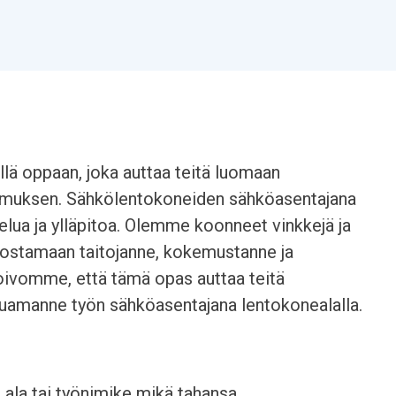
lä oppaan, joka auttaa teitä luomaan
emuksen. Sähkölentokoneiden sähköasentajana
elua ja ylläpitoa. Olemme koonneet vinkkejä ja
orostamaan taitojanne, kokemustanne ja
ivomme, että tämä opas auttaa teitä
uamanne työn sähköasentajana lentokonealalla.
a ala tai työnimike mikä tahansa.