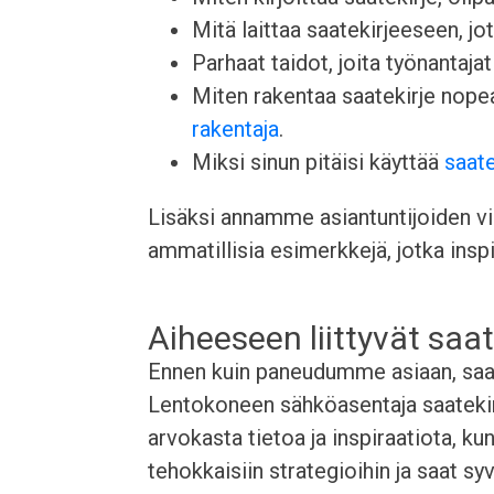
Mitä laittaa saatekirjeeseen, j
Parhaat taidot, joita työnantajat 
Miten rakentaa saatekirje nop
rakentaja
.
Miksi sinun pitäisi käyttää
saate
Lisäksi annamme asiantuntijoiden vin
ammatillisia esimerkkejä, jotka inspi
Aiheeseen liittyvät saat
Ennen kuin paneudumme asiaan, saata
Lentokoneen sähköasentaja saatekir
arvokasta tietoa ja inspiraatiota, ku
tehokkaisiin strategioihin ja saat s