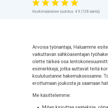
Keskimääräinen luokitus: 4.9 (128 ääntä)
Arvoisa työnantaja, Haluamme esitel
vaikuttavan sähköasentajan työhak
olette tärkeä osa lentokonesuunnitt
esimerkkejä, jotka auttavat teitä k
koulutustanne hakemuksessanne. To
erottumaan joukosta ja saamaan hal
Me käsittelemme:
Miten kirjoittaa saatekirje, olip