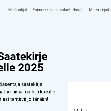
Mallipohjat
Esimerkkejä ansioluetteloista
Miten kirjoit
Saatekirje
elle 2025
asentaja saatekirje
timaisia malleja kaikille
miesi tehtävä jo tänään!