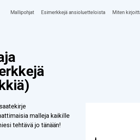
Mallipohjat
Esimerkkejä ansioluetteloista
Miten kirjoit
aja
erkkejä
kkiä)
saatekirje
timaisia malleja kaikille
miesi tehtävä jo tänään!