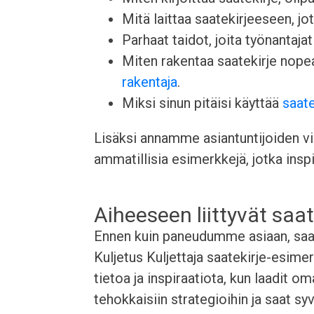
Mitä laittaa saatekirjeeseen, j
Parhaat taidot, joita työnantajat 
Miten rakentaa saatekirje nop
rakentaja
.
Miksi sinun pitäisi käyttää
saate
Lisäksi annamme asiantuntijoiden vin
ammatillisia esimerkkejä, jotka inspi
Aiheeseen liittyvät saat
Ennen kuin paneudumme asiaan, saata
Kuljetus Kuljettaja saatekirje-esime
tietoa ja inspiraatiota, kun laadit o
tehokkaisiin strategioihin ja saat s