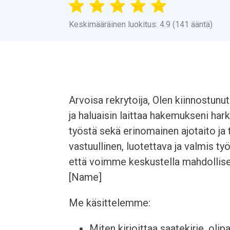
Keskimääräinen luokitus: 4.9 (141 ääntä)
Arvoisa rekrytoija, Olen kiinnostunut
ja haluaisin laittaa hakemukseni har
työstä sekä erinomainen ajotaito ja
vastuullinen, luotettava ja valmis ty
että voimme keskustella mahdollisest
[Name]
Me käsittelemme:
Miten kirjoittaa saatekirje, olip