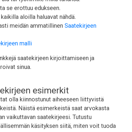
otta se erottuu edukseen.
kaikilla aloilla haluavat nähdä.
easti meidän ammatillinen
Saatekirjeen
kirjeen malli
kkejä saatekirjeen kirjoittamiseen ja
roivat sinua.
ekirjeen esimerkit
t olla kiinnostunut aiheeseen liittyvistä
rkeistä. Näistä esimerkeistä saat arvokasta
man vaikuttavan saatekirjeesi. Tutustu
yvällisemmän käsityksen siitä, miten voit tuoda