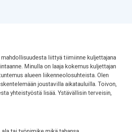
 mahdollisuudesta liittyä tiimiinne kuljettajana
kintaanne. Minulla on laaja kokemus kuljettajan
 tuntemus alueen liikenneolosuhteista. Olen
öskentelemään joustavilla aikatauluilla. Toivon,
a yhteistyöstä lisää. Ystävällisin terveisin,
a ala tai työnimike mikä tahansa.