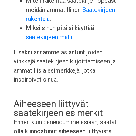
Miten rakentaa saatekirje nopeasti
meidän ammatillinen
Saatekirjeen
rakentaja
.
Miksi sinun pitäisi käyttää
saatekirjeen malli
Lisäksi annamme asiantuntijoiden
vinkkejä saatekirjeen kirjoittamiseen ja
ammatillisia esimerkkejä, jotka
inspiroivat sinua.
Aiheeseen liittyvät
saatekirjeen esimerkit
Ennen kuin paneudumme asiaan, saatat
olla kiinnostunut aiheeseen liittyvistä