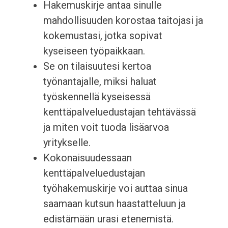
Hakemuskirje antaa sinulle
mahdollisuuden korostaa taitojasi ja
kokemustasi, jotka sopivat
kyseiseen työpaikkaan.
Se on tilaisuutesi kertoa
työnantajalle, miksi haluat
työskennellä kyseisessä
kenttäpalveluedustajan tehtävässä
ja miten voit tuoda lisäarvoa
yritykselle.
Kokonaisuudessaan
kenttäpalveluedustajan
työhakemuskirje voi auttaa sinua
saamaan kutsun haastatteluun ja
edistämään urasi etenemistä.