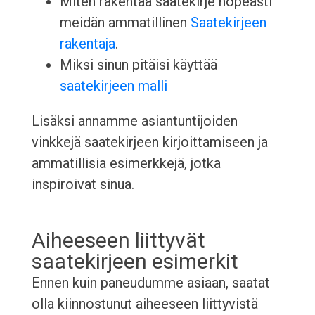
Miten rakentaa saatekirje nopeasti
meidän ammatillinen
Saatekirjeen
rakentaja
.
Miksi sinun pitäisi käyttää
saatekirjeen malli
Lisäksi annamme asiantuntijoiden
vinkkejä saatekirjeen kirjoittamiseen ja
ammatillisia esimerkkejä, jotka
inspiroivat sinua.
Aiheeseen liittyvät
saatekirjeen esimerkit
Ennen kuin paneudumme asiaan, saatat
olla kiinnostunut aiheeseen liittyvistä