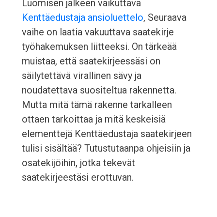
Luomisen jälkeen vaikuttava
Kenttäedustaja ansioluettelo
, Seuraava
vaihe on laatia vakuuttava saatekirje
työhakemuksen liitteeksi. On tärkeää
muistaa, että saatekirjeessäsi on
säilytettävä virallinen sävy ja
noudatettava suositeltua rakennetta.
Mutta mitä tämä rakenne tarkalleen
ottaen tarkoittaa ja mitä keskeisiä
elementtejä Kenttäedustaja saatekirjeen
tulisi sisältää? Tutustutaanpa ohjeisiin ja
osatekijöihin, jotka tekevät
saatekirjeestäsi erottuvan.