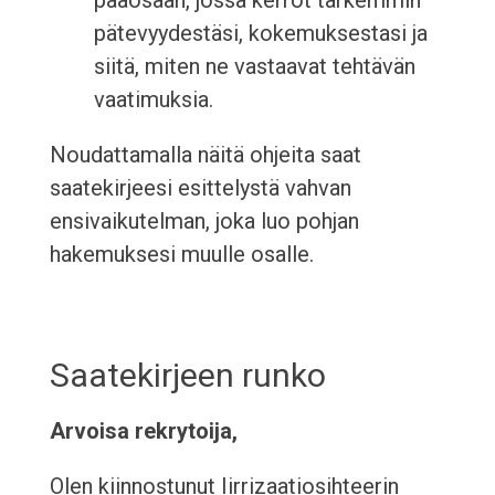
pääosaan, jossa kerrot tarkemmin
pätevyydestäsi, kokemuksestasi ja
siitä, miten ne vastaavat tehtävän
vaatimuksia.
Noudattamalla näitä ohjeita saat
saatekirjeesi esittelystä vahvan
ensivaikutelman, joka luo pohjan
hakemuksesi muulle osalle.
Saatekirjeen runko
Arvoisa rekrytoija,
Olen kiinnostunut Iirrizaatiosihteerin