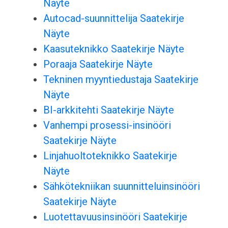
Näyte
Autocad-suunnittelija Saatekirje
Näyte
Kaasuteknikko Saatekirje Näyte
Poraaja Saatekirje Näyte
Tekninen myyntiedustaja Saatekirje
Näyte
BI-arkkitehti Saatekirje Näyte
Vanhempi prosessi-insinööri
Saatekirje Näyte
Linjahuoltoteknikko Saatekirje
Näyte
Sähkötekniikan suunnitteluinsinööri
Saatekirje Näyte
Luotettavuusinsinööri Saatekirje