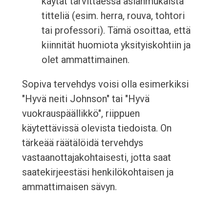
käytät tarvittaessa asianmukaista
titteliä (esim. herra, rouva, tohtori
tai professori). Tämä osoittaa, että
kiinnität huomiota yksityiskohtiin ja
olet ammattimainen.
Sopiva tervehdys voisi olla esimerkiksi
"Hyvä neiti Johnson" tai "Hyvä
vuokrauspäällikkö", riippuen
käytettävissä olevista tiedoista. On
tärkeää räätälöidä tervehdys
vastaanottajakohtaisesti, jotta saat
saatekirjeestäsi henkilökohtaisen ja
ammattimaisen sävyn.