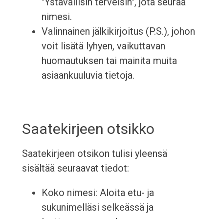
"Ystävällisin terveisin", jota seuraa
nimesi.
Valinnainen jälkikirjoitus (P.S.), johon
voit lisätä lyhyen, vaikuttavan
huomautuksen tai mainita muita
asiaankuuluvia tietoja.
Saatekirjeen otsikko
Saatekirjeen otsikon tulisi yleensä
sisältää seuraavat tiedot:
Koko nimesi: Aloita etu- ja
sukunimelläsi selkeässä ja