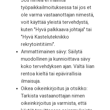
Jos nimeä ei mainita
työpaikkailmoituksessa tai jos et
ole varma vastaanottajan nimestä,
voit käyttää yleistä tervehdystä,
kuten "Hyvä palkkaava johtaja" tai
"Hyvä Kasteluteknikko
rekrytointitiimi".
Ammattimainen sävy: Säilytä
muodollinen ja kunnioittava sävy
koko tervehdyksen ajan. Vältä liian
rentoa kieltä tai epävirallisia
ilmaisuja.
Oikea oikeinkirjoitus ja otsikko:
Tarkista vastaanottajan nimen
oikeinkirjoitus ja varmista, että