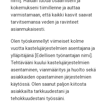
nimi]. Haluan tuoda osaamiseni ja
kokemukseni tiimillenne ja auttaa
varmistamaan, että kaikki kasvit saavat
tarvitsemansa veden ja ravinteet
asianmukaisesti.
Olen työskennellyt viimeiset kolme
vuotta kastelujärjestelmien asentajana ja
ylläpitäjänä [Edellisen työnantajan nimi].
Tehtävääni kuului kastelujärjestelmien
asentaminen, vianmääritys ja huolto sekä
asiakkaiden opastaminen järjestelmien
käytössä. Olen saanut paljon kiitosta
asiakkailta tarkkuudestani ja
tehokkuudestani työssäni.