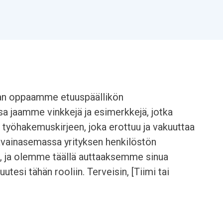
aan oppaamme etuuspäällikön
a jaamme vinkkejä ja esimerkkejä, jotka
 työhakemuskirjeen, joka erottuu ja vakuuttaa
 avainasemassa yrityksen henkilöstön
sa, ja olemme täällä auttaaksemme sinua
tesi tähän rooliin. Terveisin, [Tiimi tai