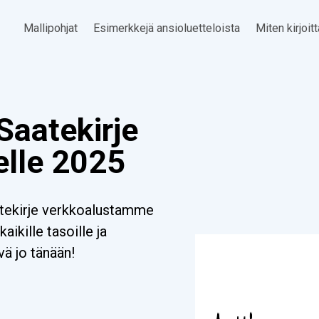
Mallipohjat
Esimerkkejä ansioluetteloista
Miten kirjoit
Saatekirje
elle 2025
atekirje verkkoalustamme
aikille tasoille ja
vä jo tänään!