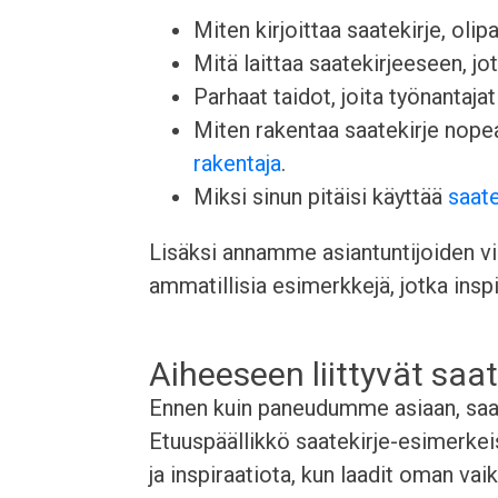
Miten kirjoittaa saatekirje, olip
Mitä laittaa saatekirjeeseen, j
Parhaat taidot, joita työnantajat 
Miten rakentaa saatekirje nop
rakentaja
.
Miksi sinun pitäisi käyttää
saate
Lisäksi annamme asiantuntijoiden vin
ammatillisia esimerkkejä, jotka inspi
Aiheeseen liittyvät saat
Ennen kuin paneudumme asiaan, saata
Etuuspäällikkö saatekirje-esimerkei
ja inspiraatiota, kun laadit oman vai