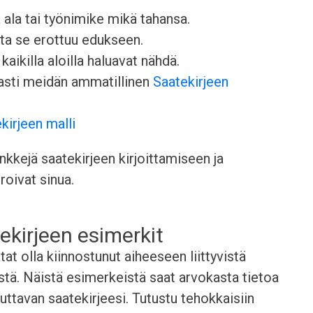
a ala tai työnimike mikä tahansa.
otta se erottuu edukseen.
kaikilla aloilla haluavat nähdä.
easti meidän ammatillinen
Saatekirjeen
kirjeen malli
kkejä saatekirjeen kirjoittamiseen ja
roivat sinua.
ekirjeen esimerkit
t olla kiinnostunut aiheeseen liittyvistä
stä. Näistä esimerkeistä saat arvokasta tietoa
kuttavan saatekirjeesi. Tutustu tehokkaisiin