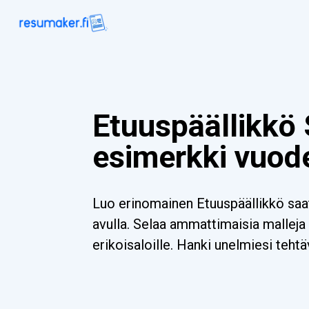
Etuuspäällikkö 
esimerkki vuod
Luo erinomainen Etuuspäällikkö sa
avulla. Selaa ammattimaisia malleja k
erikoisaloille. Hanki unelmiesi tehtä