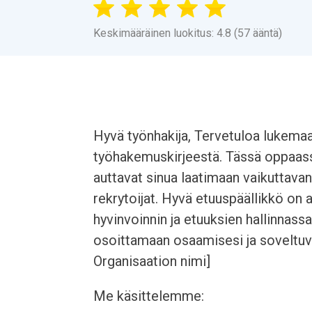
Keskimääräinen luokitus: 4.8 (57 ääntä)
Hyvä työnhakija, Tervetuloa lukem
työhakemuskirjeestä. Tässä oppaass
auttavat sinua laatimaan vaikuttavan
rekrytoijat. Hyvä etuuspäällikkö on
hyvinvoinnin ja etuuksien hallinnas
osoittamaan osaamisesi ja soveltuvuu
Organisaation nimi]
Me käsittelemme: