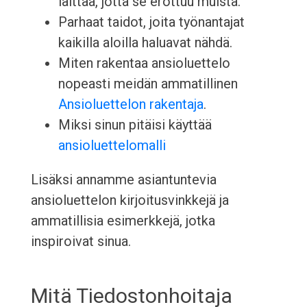
laittaa, jotta se erottuu muista.
Parhaat taidot, joita työnantajat
kaikilla aloilla haluavat nähdä.
Miten rakentaa ansioluettelo
nopeasti meidän ammatillinen
Ansioluettelon rakentaja
.
Miksi sinun pitäisi käyttää
ansioluettelomalli
Lisäksi annamme asiantuntevia
ansioluettelon kirjoitusvinkkejä ja
ammatillisia esimerkkejä, jotka
inspiroivat sinua.
Mitä Tiedostonhoitaja