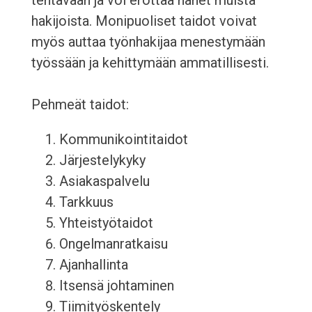
tehtävään ja voi erottaa hänet muista
hakijoista. Monipuoliset taidot voivat
myös auttaa työnhakijaa menestymään
työssään ja kehittymään ammatillisesti.
Pehmeät taidot:
Kommunikointitaidot
Järjestelykyky
Asiakaspalvelu
Tarkkuus
Yhteistyötaidot
Ongelmanratkaisu
Ajanhallinta
Itsensä johtaminen
Tiimityöskentely