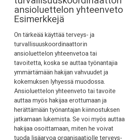
turvallisuuskoordinaattori
ansioluettelon yhteenveto
Esimerkkejä
On tärkeää käyttää terveys- ja
turvallisuuskoordinaattorin
ansioluettelon yhteenvetoa tai
tavoitetta, koska se auttaa työnantajia
ymmärtämään hakijan vahvuudet ja
kokemuksen lyhyessä muodossa.
Ansioluettelon yhteenveto tai tavoite
auttaa myös hakijaa erottumaan ja
herättämään työnantajan kiinnostuksen
jatkamaan lukemista. Se voi myös auttaa
hakijaa osoittamaan, miten he voivat
tuoda lisäarvoa organisaatiolle terveys-