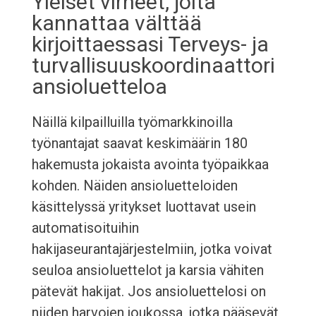
Yleiset virheet, joita
kannattaa välttää
kirjoittaessasi Terveys- ja
turvallisuuskoordinaattori
ansioluetteloa
Näillä kilpailluilla työmarkkinoilla
työnantajat saavat keskimäärin 180
hakemusta jokaista avointa työpaikkaa
kohden. Näiden ansioluetteloiden
käsittelyssä yritykset luottavat usein
automatisoituihin
hakijaseurantajärjestelmiin, jotka voivat
seuloa ansioluettelot ja karsia vähiten
pätevät hakijat. Jos ansioluettelosi on
niiden harvojen joukossa, jotka pääsevät