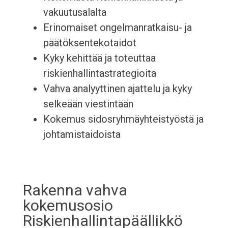
vakuutusalalta
Erinomaiset ongelmanratkaisu- ja
päätöksentekotaidot
Kyky kehittää ja toteuttaa
riskienhallintastrategioita
Vahva analyyttinen ajattelu ja kyky
selkeään viestintään
Kokemus sidosryhmäyhteistyöstä ja
johtamistaidoista
Rakenna vahva
kokemusosio
Riskienhallintapäällikkö