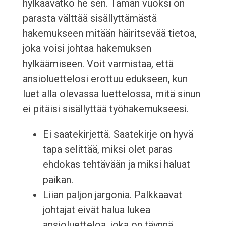
hylkäävätkö he sen. Tämän vuoksi on
parasta välttää sisällyttämästä
hakemukseen mitään häiritsevää tietoa,
joka voisi johtaa hakemuksen
hylkäämiseen. Voit varmistaa, että
ansioluettelosi erottuu edukseen, kun
luet alla olevassa luettelossa, mitä sinun
ei pitäisi sisällyttää työhakemukseesi.
Ei saatekirjettä. Saatekirje on hyvä
tapa selittää, miksi olet paras
ehdokas tehtävään ja miksi haluat
paikan.
Liian paljon jargonia. Palkkaavat
johtajat eivät halua lukea
ansioluetteloa, joka on täynnä