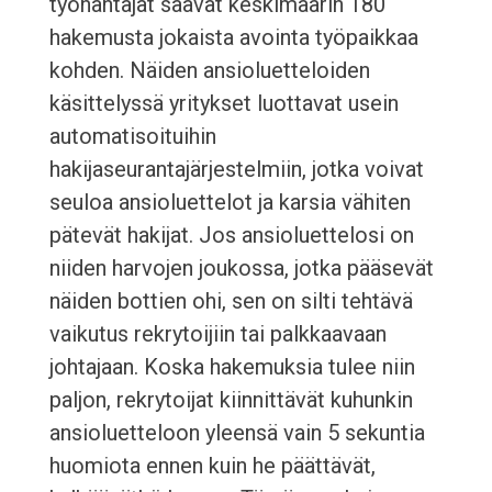
työnantajat saavat keskimäärin 180
hakemusta jokaista avointa työpaikkaa
kohden. Näiden ansioluetteloiden
käsittelyssä yritykset luottavat usein
automatisoituihin
hakijaseurantajärjestelmiin, jotka voivat
seuloa ansioluettelot ja karsia vähiten
pätevät hakijat. Jos ansioluettelosi on
niiden harvojen joukossa, jotka pääsevät
näiden bottien ohi, sen on silti tehtävä
vaikutus rekrytoijiin tai palkkaavaan
johtajaan. Koska hakemuksia tulee niin
paljon, rekrytoijat kiinnittävät kuhunkin
ansioluetteloon yleensä vain 5 sekuntia
huomiota ennen kuin he päättävät,