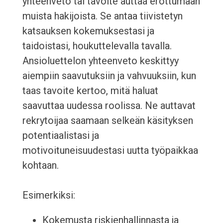
yhteenveto tai tavoite auttaa erottumaan
muista hakijoista. Se antaa tiivistetyn
katsauksen kokemuksestasi ja
taidoistasi, houkuttelevalla tavalla.
Ansioluettelon yhteenveto keskittyy
aiempiin saavutuksiin ja vahvuuksiin, kun
taas tavoite kertoo, mitä haluat
saavuttaa uudessa roolissa. Ne auttavat
rekrytoijaa saamaan selkeän käsityksen
potentiaalistasi ja
motivoituneisuudestasi uutta työpaikkaa
kohtaan.
Esimerkiksi:
Kokemusta riskienhallinnasta ja