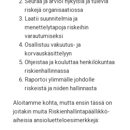
Seuraa ja arvioi nykyisiä ja tulevia
riskejä organisaatiossa
Laatii suunnitelmia ja
menettelytapoja riskeihin
varautumiseksi
Osallistuu vakuutus- ja
korvauskäsittelyyn
Ohjeistaa ja kouluttaa henkilökuntaa
riskienhallinnassa
Raportoi ylimmälle johdolle
riskeistä ja niiden hallinnasta
Aloitamme kohta, mutta ensin tässä on
joitakin muita Riskienhallintapäällikkö-
aiheisia ansioluetteloesimerkkejä: