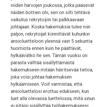
niiden harvojen joukossa, jotka pääsevät
näiden bottien ohi, sen on silti tehtävä
vaikutus rekrytoijiin tai palkkaavaan
johtajaan. Koska hakemuksia tulee niin
paljon, rekrytoijat kiinnittävät kuhunkin
ansioluetteloon yleensä vain 5 sekuntia
huomiota ennen kuin he päättävät,
hylkäävätkö he sen. Tämän vuoksi on
parasta välttää sisällyttämästä
hakemukseen mitään häiritsevää tietoa,
joka voisi johtaa hakemuksen
hylkäämiseen. Voit varmistaa, että
ansioluettelosi erottuu edukseen, kun
luet alla olevassa luettelossa, mitä sinun
ei pitäisi sisällyttää työhakemukseesi.