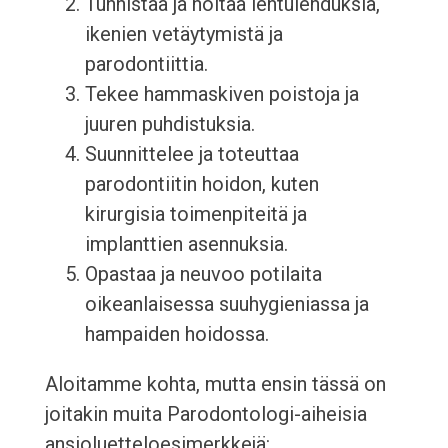
Tunnistaa ja hoitaa ientulehduksia,
ikenien vetäytymistä ja
parodontiittia.
Tekee hammaskiven poistoja ja
juuren puhdistuksia.
Suunnittelee ja toteuttaa
parodontiitin hoidon, kuten
kirurgisia toimenpiteitä ja
implanttien asennuksia.
Opastaa ja neuvoo potilaita
oikeanlaisessa suuhygieniassa ja
hampaiden hoidossa.
Aloitamme kohta, mutta ensin tässä on
joitakin muita Parodontologi-aiheisia
ansioluetteloesimerkkejä: