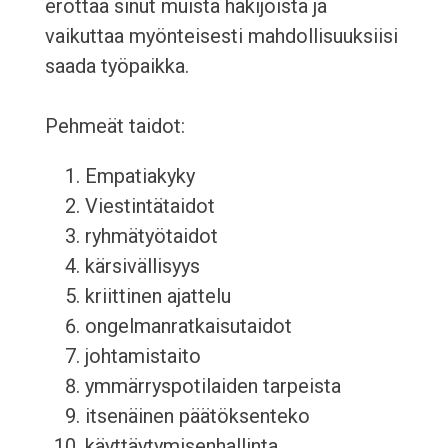
erottaa sinut muista hakijoista ja
vaikuttaa myönteisesti mahdollisuuksiisi
saada työpaikka.
Pehmeät taidot:
Empatiakyky
Viestintätaidot
ryhmätyötaidot
kärsivällisyys
kriittinen ajattelu
ongelmanratkaisutaidot
johtamistaito
ymmärryspotilaiden tarpeista
itsenäinen päätöksenteko
käyttäytymisenhallinta