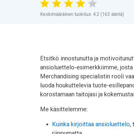
Keskimääräinen luokitus: 4.2 (163 ääntä)
Etsitkö innostunutta ja motivoitunu
ansioluettelo-esimerkkiimme, josta 
Merchandising specialistin rooli va
luoda houkuttelevia tuote-esillepa
korostamaan taitojasi ja kokemustasi
Me käsittelemme:
Kuinka kirjoittaa ansioluettelo
,
riippumatta.