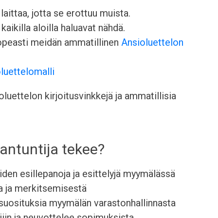
aittaa, jotta se erottuu muista.
kaikilla aloilla haluavat nähdä.
nopeasti meidän ammatillinen
Ansioluettelon
luettelomalli
uettelon kirjoitusvinkkejä ja ammatillisia
antuntija tekee?
eiden esillepanoja ja esittelyjä myymälässä
ta ja merkitsemisestä
 suosituksia myymälän varastonhallinnasta
ajiin ja neuvottelee sopimuksista