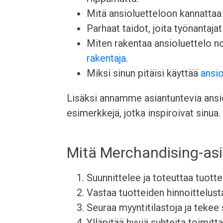
Mitä ansioluetteloon kannattaa l
Parhaat taidot, joita työnantajat 
Miten rakentaa ansioluettelo 
rakentaja
.
Miksi sinun pitäisi käyttää
ansio
Lisäksi annamme asiantuntevia ansiol
esimerkkejä, jotka inspiroivat sinua.
Mitä Merchandising-asi
Suunnittelee ja toteuttaa tuott
Vastaa tuotteiden hinnoittelus
Seuraa myyntitilastoja ja tekee
Ylläpitää hyviä suhteita toimitt