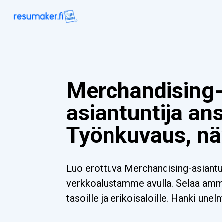
Merchandising
asiantuntija ans
Työnkuvaus, nä
Luo erottuva Merchandising-asiantun
verkkoalustamme avulla. Selaa ammat
tasoille ja erikoisaloille. Hanki unel