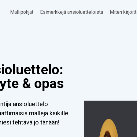
Mallipohjat
Esimerkkejä ansioluetteloista
Miten kirjoit
-
ioluettelo:
yte & opas
tija ansioluettelo
timaisia malleja kaikille
miesi tehtävä jo tänään!