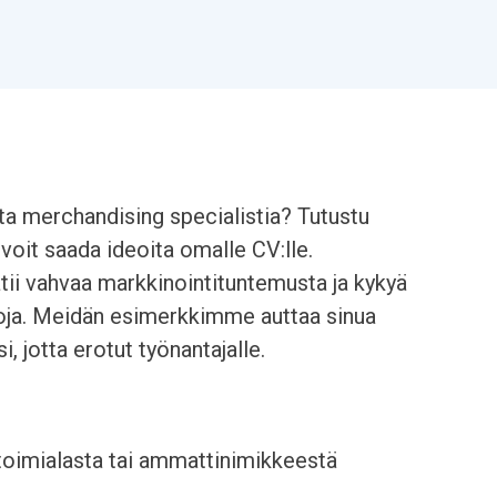
tta merchandising specialistia? Tutustu
voit saada ideoita omalle CV:lle.
atii vahvaa markkinointituntemusta ja kykyä
noja. Meidän esimerkkimme auttaa sinua
, jotta erotut työnantajalle.
 toimialasta tai ammattinimikkeestä