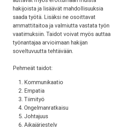
auttavat myös erottumaan muista
hakijoista ja lisäävät mahdollisuuksia
saada työtä. Lisäksi ne osoittavat
ammattitaitoa ja valmiutta vastata työn
vaatimuksiin. Taidot voivat myös auttaa
työnantajaa arvioimaan hakijan
soveltuvuutta tehtävään.
Pehmeät taidot:
Kommunikaatio
Empatia
Tiimityö
Ongelmanratkaisu
Johtajuus
Aikajärjestely