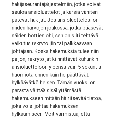
hakijaseurantajärjestelmiin, jotka voivat
seuloa ansioluettelot ja karsia vähiten
pätevät hakijat. Jos ansioluettelosi on
niiden harvojen joukossa, jotka pääsevät
näiden bottien ohi, sen on silti tehtävä
vaikutus rekrytoijiin tai palkkaavaan
johtajaan. Koska hakemuksia tulee niin
paljon, rekrytoijat kiinnittävät kuhunkin
ansioluetteloon yleensä vain 5 sekuntia
huomiota ennen kuin he päättävät,
hylkäävätkö he sen. Tämän vuoksi on
parasta välttää sisällyttämästä
hakemukseen mitään häiritsevää tietoa,
joka voisi johtaa hakemuksen
hylkäämiseen. Voit varmistaa, että