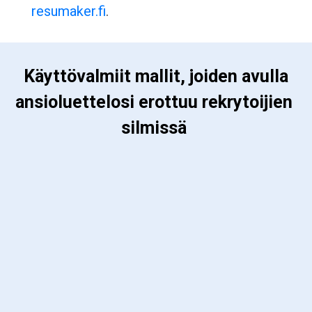
resumaker.fi
.
 Käyttövalmiit mallit, joiden avulla 
ansioluettelosi erottuu rekrytoijien 
silmissä 