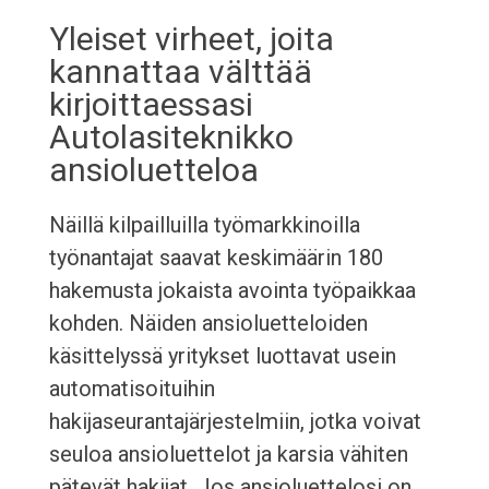
Yleiset virheet, joita
kannattaa välttää
kirjoittaessasi
Autolasiteknikko
ansioluetteloa
Näillä kilpailluilla työmarkkinoilla
työnantajat saavat keskimäärin 180
hakemusta jokaista avointa työpaikkaa
kohden. Näiden ansioluetteloiden
käsittelyssä yritykset luottavat usein
automatisoituihin
hakijaseurantajärjestelmiin, jotka voivat
seuloa ansioluettelot ja karsia vähiten
pätevät hakijat. Jos ansioluettelosi on