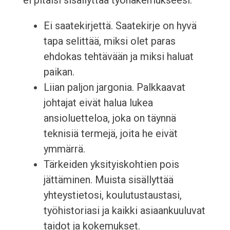
ei pitäisi sisällyttää työhakemukseesi.
Ei saatekirjettä. Saatekirje on hyvä
tapa selittää, miksi olet paras
ehdokas tehtävään ja miksi haluat
paikan.
Liian paljon jargonia. Palkkaavat
johtajat eivät halua lukea
ansioluetteloa, joka on täynnä
teknisiä termejä, joita he eivät
ymmärrä.
Tärkeiden yksityiskohtien pois
jättäminen. Muista sisällyttää
yhteystietosi, koulutustaustasi,
työhistoriasi ja kaikki asiaankuuluvat
taidot ja kokemukset.