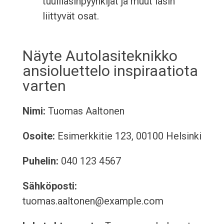
tuulilasinpyyhkijät ja muut lasin
liittyvät osat.
Näyte Autolasiteknikko
ansioluettelo inspiraatiota
varten
Nimi:
Tuomas Aaltonen
Osoite:
Esimerkkitie 123, 00100 Helsinki
Puhelin:
040 123 4567
Sähköposti:
tuomas.aaltonen@example.com