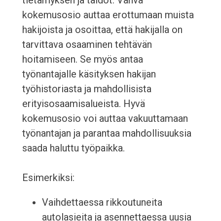
tietämyksen ja taidot. Vahva
kokemusosio auttaa erottumaan muista
hakijoista ja osoittaa, että hakijalla on
tarvittava osaaminen tehtävän
hoitamiseen. Se myös antaa
työnantajalle käsityksen hakijan
työhistoriasta ja mahdollisista
erityisosaamisalueista. Hyvä
kokemusosio voi auttaa vakuuttamaan
työnantajan ja parantaa mahdollisuuksia
saada haluttu työpaikka.
Esimerkiksi:
Vaihdettaessa rikkoutuneita
autolasieita ja asennettaessa uusia