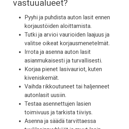
vastuualueet?
Pyyhi ja puhdista auton lasit ennen
korjaustöiden aloittamista.
Tutki ja arvioi vaurioiden laajuus ja
valitse oikeat korjausmenetelmät.
Irrota ja asenna auton lasit
asianmukaisesti ja turvallisesti.
Korjaa pienet lasivauriot, kuten
kiveniskemät.
Vaihda rikkoutuneet tai haljenneet
autonlasit uusiin.
Testaa asennettujen lasien
toimivuus ja tarkista tiiviys.
Asenna ja säädä tarvittaessa