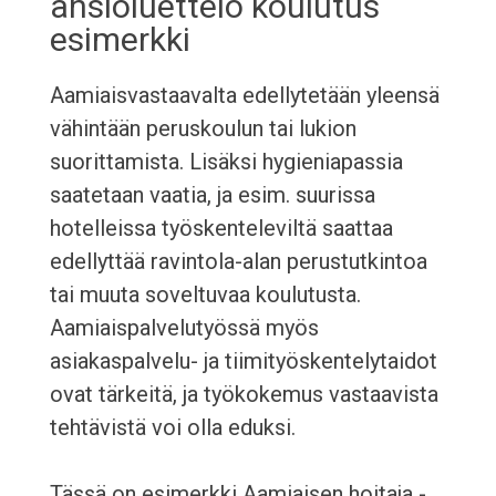
ansioluettelo koulutus
esimerkki
Aamiaisvastaavalta edellytetään yleensä
vähintään peruskoulun tai lukion
suorittamista. Lisäksi hygieniapassia
saatetaan vaatia, ja esim. suurissa
hotelleissa työskenteleviltä saattaa
edellyttää ravintola-alan perustutkintoa
tai muuta soveltuvaa koulutusta.
Aamiaispalvelutyössä myös
asiakaspalvelu- ja tiimityöskentelytaidot
ovat tärkeitä, ja työkokemus vastaavista
tehtävistä voi olla eduksi.
Tässä on esimerkki Aamiaisen hoitaja -