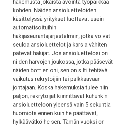
hakemusta jokaista avointa työpaikkaa
kohden. Näiden ansioluetteloiden
käsittelyssä yritykset luottavat usein
automatisoituihin
hakijaseurantajärjestelmiin, jotka voivat
seuloa ansioluettelot ja karsia vähiten
pätevät hakijat. Jos ansioluettelosi on
niiden harvojen joukossa, jotka pääsevät
näiden bottien ohi, sen on silti tehtävä
vaikutus rekrytoijiin tai palkkaavaan
johtajaan. Koska hakemuksia tulee niin
paljon, rekrytoijat kiinnittävät kuhunkin
ansioluetteloon yleensä vain 5 sekuntia
huomiota ennen kuin he päättävät,
hylkäävätkö he sen. Tämän vuoksi on