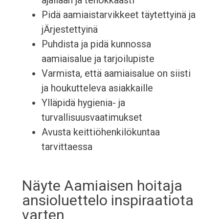
ajallaan ja tehokkaasti
Pidä aamiaistarvikkeet täytettyinä ja
jÄrjestettyinä
Puhdista ja pidä kunnossa
aamiaisalue ja tarjoilupiste
Varmista, että aamiaisalue on siisti
ja houkutteleva asiakkaille
Ylläpidä hygienia- ja
turvallisuusvaatimukset
Avusta keittiöhenkilökuntaa
tarvittaessa
Näyte Aamiaisen hoitaja
ansioluettelo inspiraatiota
varten