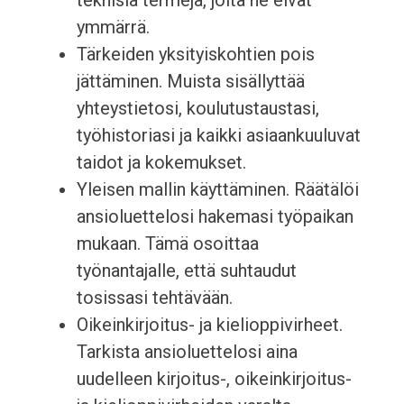
teknisiä termejä, joita he eivät
ymmärrä.
Tärkeiden yksityiskohtien pois
jättäminen. Muista sisällyttää
yhteystietosi, koulutustaustasi,
työhistoriasi ja kaikki asiaankuuluvat
taidot ja kokemukset.
Yleisen mallin käyttäminen. Räätälöi
ansioluettelosi hakemasi työpaikan
mukaan. Tämä osoittaa
työnantajalle, että suhtaudut
tosissasi tehtävään.
Oikeinkirjoitus- ja kielioppivirheet.
Tarkista ansioluettelosi aina
uudelleen kirjoitus-, oikeinkirjoitus-