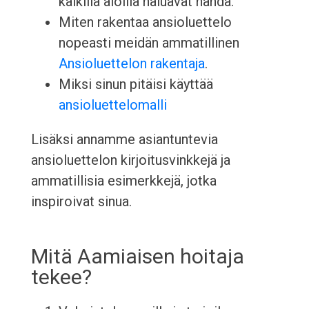
kaikilla aloilla haluavat nähdä.
Miten rakentaa ansioluettelo
nopeasti meidän ammatillinen
Ansioluettelon rakentaja
.
Miksi sinun pitäisi käyttää
ansioluettelomalli
Lisäksi annamme asiantuntevia
ansioluettelon kirjoitusvinkkejä ja
ammatillisia esimerkkejä, jotka
inspiroivat sinua.
Mitä Aamiaisen hoitaja
tekee?